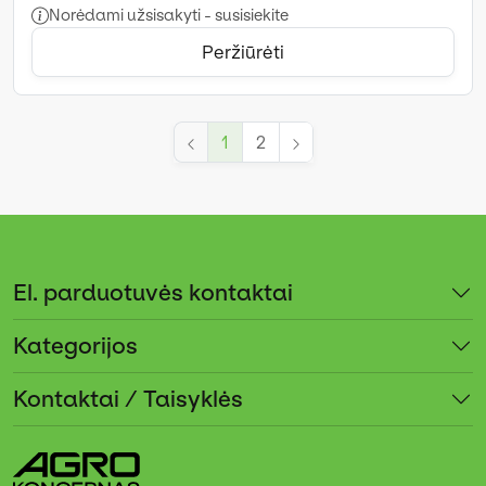
Norėdami užsisakyti - susisiekite
Peržiūrėti
1
2
El. parduotuvės kontaktai
Kategorijos
Kontaktai / Taisyklės