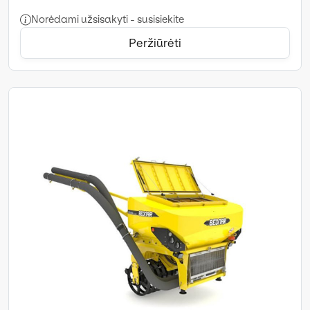
Norėdami užsisakyti - susisiekite
Peržiūrėti