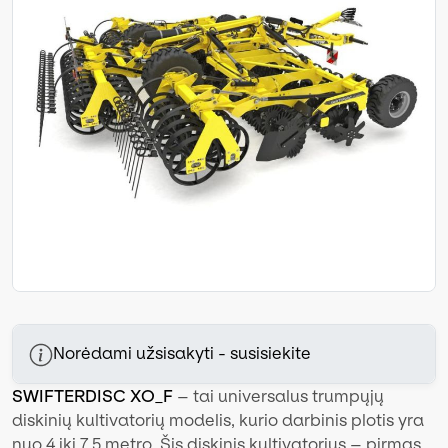
Norėdami užsisakyti - susisiekite
SWIFTERDISC XO_F
– tai universalus trumpųjų
diskinių kultivatorių modelis, kurio darbinis plotis yra
nuo 4 iki 7,5 metro. Šis diskinis kultivatorius – pirmas