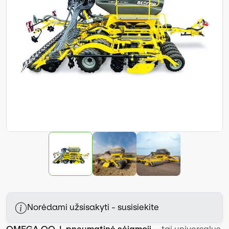
Norėdami užsisakyti - susisiekite
OMEGA OO_L pneumatinė sėjamoji
– tai universalus