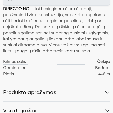
DIRECTO NO
– tai tiesioginės sėjos sėjamoji,
pasižyminti tvirta konstrukcija, yra skirta augalams
sėti tiesiai į ražienas, tarpinius pasėlius, įdirbtą ar
neįdirbtą dirvą. Dėl unikalių diskinių sėjos noragėlių
pasėlius galima sėti net sudėtingiausiomis sąlygomis,
kai yra daug augalinių liekanų arba labai sausa ir
sunkiai dirbama dirva. Vienu važiavimu galima sėti
iki trijų augalų rūšių arba tręšti kartu su sėja.
Kilmės šalis
Čekija
Gamintojas
Bednar
Plotis
4-6 m
Produkto aprašymas
Vaizdo įrašai