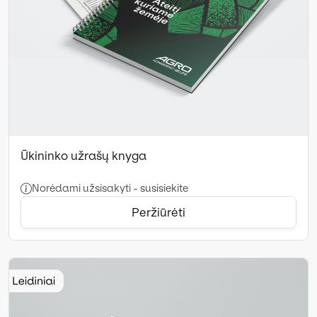
Ūkininko užrašų knyga
Norėdami užsisakyti - susisiekite
Peržiūrėti