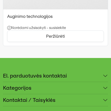
Auginimo technologijos
Norėdami užsisakyti - susisiekite
Peržiūrėti
El. parduotuvės kontaktai
Kategorijos
Kontaktai / Taisyklės