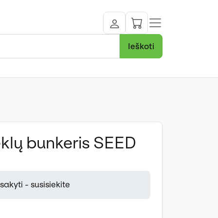
Ieškoti
sėklų bunkeris SEED
akyti - susisiekite