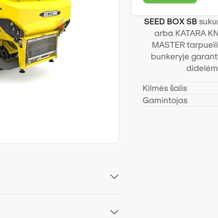
SEED BOX SB
sukur
arba KATARA KN_
MASTER tarpueilių
bunkeryje garant
didelėm
Kilmės šalis
Gamintojas