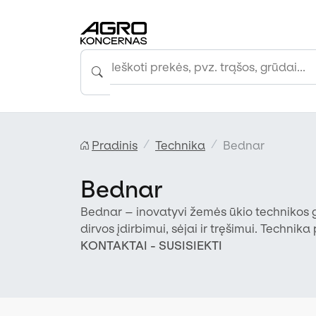
Pradinis
Technika
Bednar
Bednar
Bednar – inovatyvi žemės ūkio technikos 
dirvos įdirbimui, sėjai ir tręšimui. Techni
efektyviau naudoti resursus.
KONTAKTAI - SUSISIEKTI