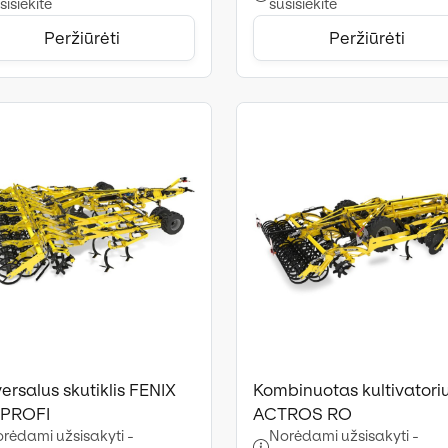
sisiekite
susisiekite
Peržiūrėti
Peržiūrėti
ersalus skutiklis FENIX
Kombinuotas kultivatori
PROFI
ACTROS RO
rėdami užsisakyti -
Norėdami užsisakyti -