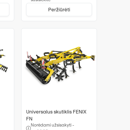
Peržiūrėti
Universalus skutiklis FENIX
FN
Norėdami užsisakyti -