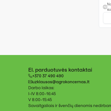
No
su
El. parduotuvės kontaktai
+370 37 490 490
uzklausos@agrokoncernas.lt
Darbo laikas:
I-IV 8:00-16:45
V 8:00-15:45
Savaitgaliais ir švenčių dienomis nedirba