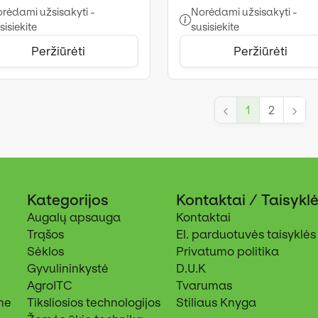
rėdami užsisakyti -
Norėdami užsisakyti -
sisiekite
susisiekite
Peržiūrėti
Peržiūrėti
1
2
Kategorijos
Kontaktai / Taisykl
Augalų apsauga
Kontaktai
Trąšos
El. parduotuvės taisyklės
Sėklos
Privatumo politika
Gyvulininkystė
D.U.K
AgroITC
Tvarumas
me
Tiksliosios technologijos
Stiliaus Knyga