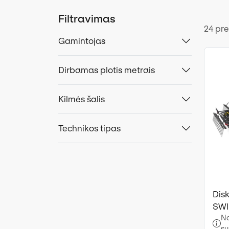
Filtravimas
24 pr
Gamintojas
Dirbamas plotis metrais
Kilmės šalis
Technikos tipas
Disk
SWI
No
su