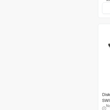
Disk
SWI
No