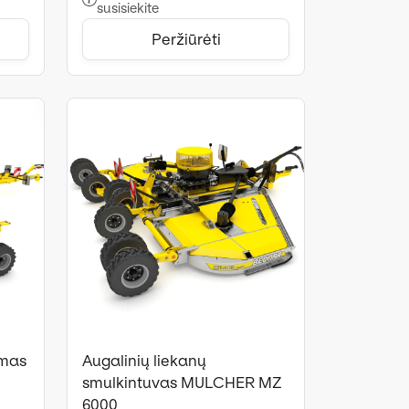
susisiekite
Peržiūrėti
ymas
Augalinių liekanų
0
smulkintuvas MULCHER MZ
6000