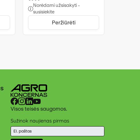
Norėdami užsisakyti -
susisiekite
Peržiūrėti
ės
Visos teisės saugomos.
Sužinok naujienas pirmas