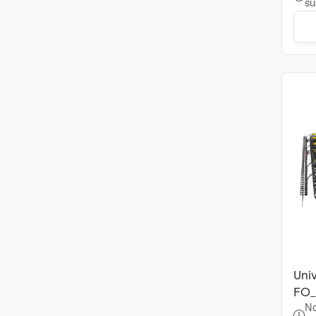
su
Univ
FO_
No