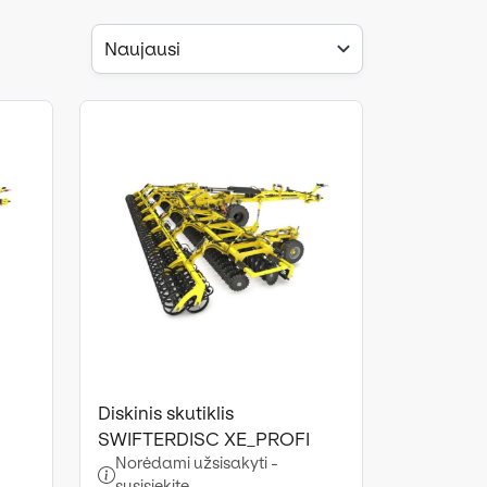
Naujausi
Diskinis skutiklis
SWIFTERDISC XE_PROFI
Norėdami užsisakyti -
susisiekite