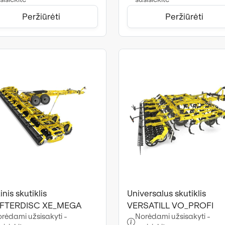
Peržiūrėti
Peržiūrėti
inis skutiklis
Universalus skutiklis
FTERDISC XE_MEGA
VERSATILL VO_PROFI
rėdami užsisakyti -
Norėdami užsisakyti -