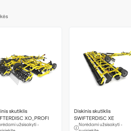
ekės
inis skutiklis
Diskinis skutiklis
FTERDISC XO_PROFI
SWIFTERDISC XE
rėdami užsisakyti -
Norėdami užsisakyti -
sisiekite
susisiekite