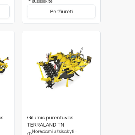
susisiekite
Peržiūrėti
us
Gilumis purentuvas
TERRALAND TN
Norėdami užsisakyti -