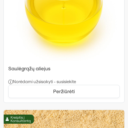
Saulėgrąžų aliejus
Norėdami užsisakyti - susisiekite
Peržiūrėti