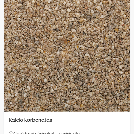
Kalcio karbonatas
Norėdami užsisakyti - susisiekite