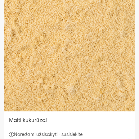
Malti kukurūzai
Norėdami užsisakyti - susisiekite