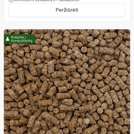
Peržiūrėti