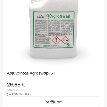
Adjuvantas Agroswap, 5 l
29,65 €
5,93 € / l
(be PVM 24,50 €)
Peržiūrėti