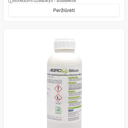
Norėdami užsisakyti - susisiekite
Peržiūrėti