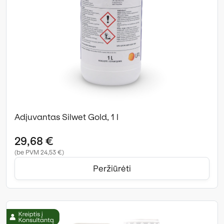
Adjuvantas Silwet Gold, 1 l
29,68 €
(be PVM 24,53 €)
Peržiūrėti