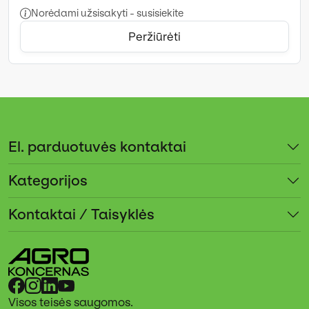
Norėdami užsisakyti - susisiekite
Peržiūrėti
El. parduotuvės kontaktai
Kategorijos
Kontaktai / Taisyklės
Visos teisės saugomos.