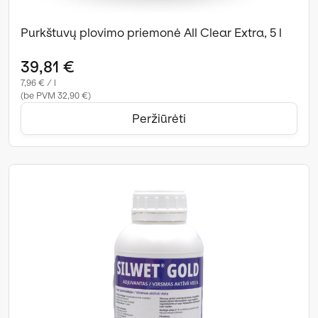
Purkštuvų plovimo priemonė All Clear Extra, 5 l
39,81 €
7,96 € / l
(be PVM 32,90 €)
Peržiūrėti