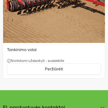
Tankinimo volai
Norėdami užsisakyti - susisiekite
Peržiūrėti
El. parduotuvės kontaktai