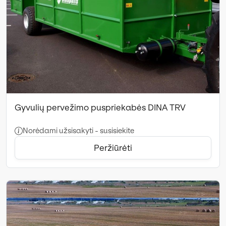
Gyvulių pervežimo puspriekabės DINA TRV
Norėdami užsisakyti - susisiekite
Peržiūrėti