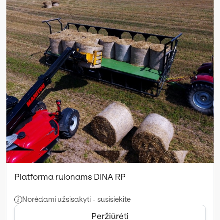
Platforma rulonams DINA RP
Norėdami užsisakyti - susisiekite
Peržiūrėti