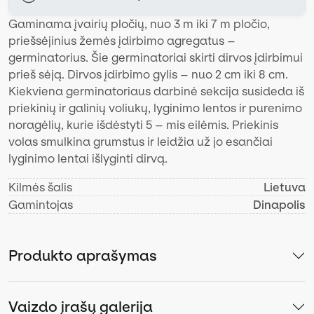
Gaminama įvairių pločių, nuo 3 m iki 7 m pločio,
priešsėjinius žemės įdirbimo agregatus –
germinatorius. Šie germinatoriai skirti dirvos įdirbimui
prieš sėją. Dirvos įdirbimo gylis – nuo 2 cm iki 8 cm.
Kiekviena germinatoriaus darbinė sekcija susideda iš
priekinių ir galinių voliukų, lyginimo lentos ir purenimo
noragėlių, kurie išdėstyti 5 – mis eilėmis. Priekinis
volas smulkina grumstus ir leidžia už jo esančiai
lyginimo lentai išlyginti dirvą.
Kilmės šalis
Lietuva
Gamintojas
Dinapolis
Produkto aprašymas
Vaizdo įrašų galerija