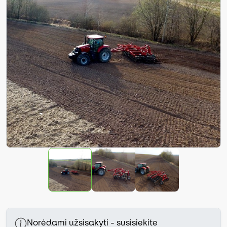
Norėdami užsisakyti - susisiekite