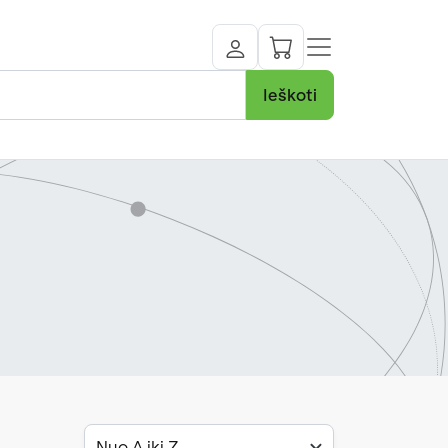
Ieškoti
Nuo A iki Z