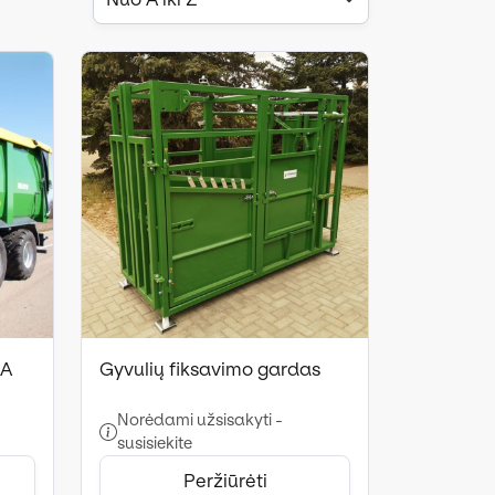
NA
Gyvulių fiksavimo gardas
Norėdami užsisakyti -
susisiekite
Peržiūrėti