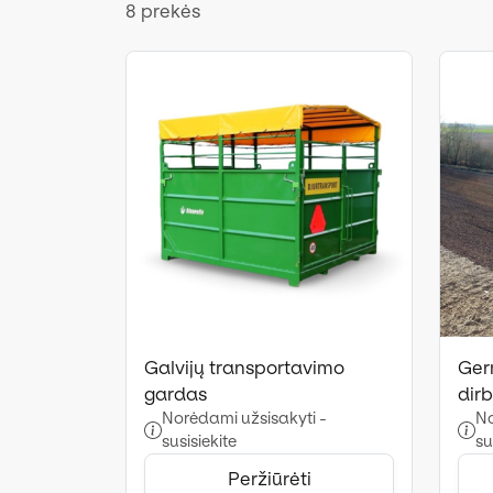
8 prekės
Galvijų transportavimo
Ger
gardas
dir
Norėdami užsisakyti -
No
susisiekite
su
Peržiūrėti