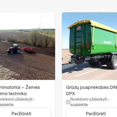
minatoriai – Žemės
Grūdų puspriekabės DI
bimo technika
DPX
rėdami užsisakyti -
Norėdami užsisakyti -
sisiekite
susisiekite
Peržiūrėti
Peržiūrėti