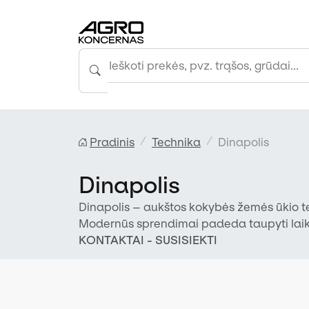
Pradinis
Technika
Dinapolis
Dinapolis
Dinapolis – aukštos kokybės žemės ūkio t
Modernūs sprendimai padeda taupyti laiką,
ilgalaikį patikimumą.
KONTAKTAI - SUSISIEKTI