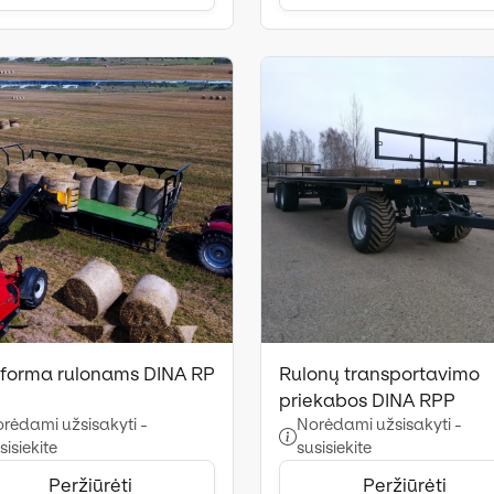
tforma rulonams DINA RP
Rulonų transportavimo
priekabos DINA RPP
rėdami užsisakyti -
Norėdami užsisakyti -
sisiekite
susisiekite
Peržiūrėti
Peržiūrėti