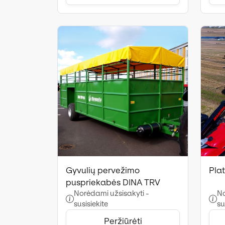
Gyvulių pervežimo
Pla
puspriekabės DINA TRV
Norėdami užsisakyti -
No
susisiekite
su
Peržiūrėti