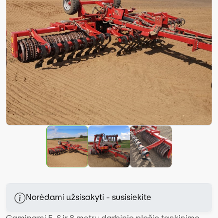
Norėdami užsisakyti - susisiekite
Gaminami 5, 6 ir 8 metrų darbinio pločio tankinimo