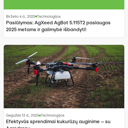
birželio 4 d., 2025
Technologijos
Pasiūlymas: AgXeed AgBot 5.115T2 paslaugos
2025 metams ir galimybė išbandyti!
gegužės 13 d., 2025
Technologijos
Efektyvūs sprendimai kukurūzų auginime – su