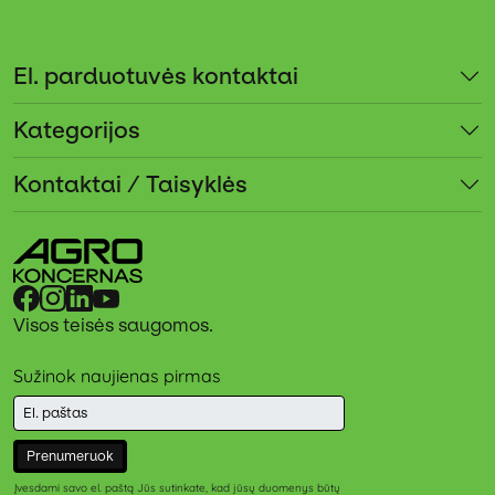
El. parduotuvės kontaktai
Kategorijos
Kontaktai / Taisyklės
Visos teisės saugomos.
Sužinok naujienas pirmas
Prenumeruok
Įvesdami savo el. paštą Jūs sutinkate, kad jūsų duomenys būtų