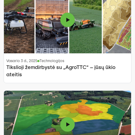
vasario 3 d., 2025
Technologijos
Tikslioji žemdirbystė su „AgroTTC“ – jūsų ūkio
ateitis