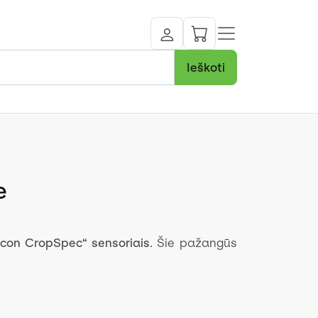
Ieškoti
e
pcon CropSpec“ sensoriais
. Šie pažangūs