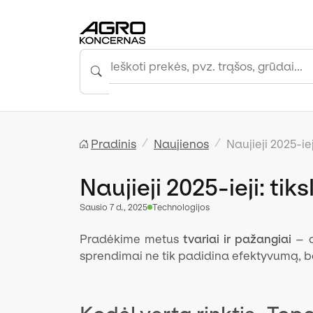
Pradinis
Naujienos
Naujieji 2025-ie
Naujieji 2025-ieji: ti
sausio 7 d., 2025
Technologijos
Pradėkime metus
tvariai ir pažangiai
– o
sprendimai ne tik padidina efektyvumą, be