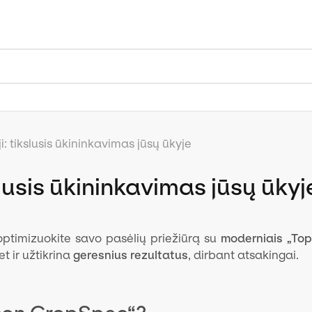
ji: tikslusis ūkininkavimas jūsų ūkyje
kslusis ūkininkavimas jūsų ūkyj
ptimizuokite savo pasėlių priežiūrą su
moderniais „To
t ir užtikrina
geresnius rezultatus
, dirbant atsakingai.