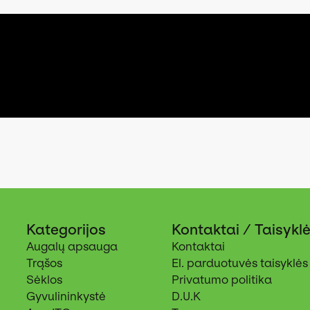
Kategorijos
Kontaktai / Taisykl
Augalų apsauga
Kontaktai
Trąšos
El. parduotuvės taisyklės
Sėklos
Privatumo politika
Gyvulininkystė
D.U.K