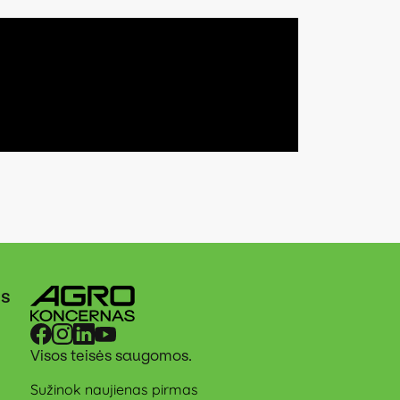
ės
Visos teisės saugomos.
Sužinok naujienas pirmas