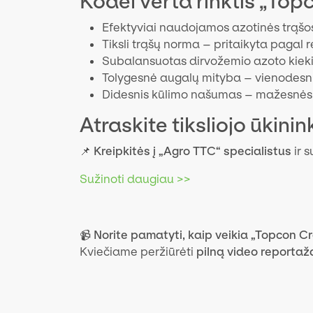
Kodėl verta rinktis „To
Efektyviai naudojamos azotinės trąš
Tiksli trąšų norma – pritaikyta pagal r
Subalansuotas dirvožemio azoto kieki
Tolygesnė augalų mityba – vienodesni 
Didesnis kūlimo našumas – mažesnės 
Atraskite tiksliojo ūkin
📌
Kreipkitės į „Agro TTC“ specialistus
ir s
Sužinoti daugiau >>
📹
Norite pamatyti, kaip veikia „Topcon C
Kviečiame peržiūrėti
pilną video reportaž