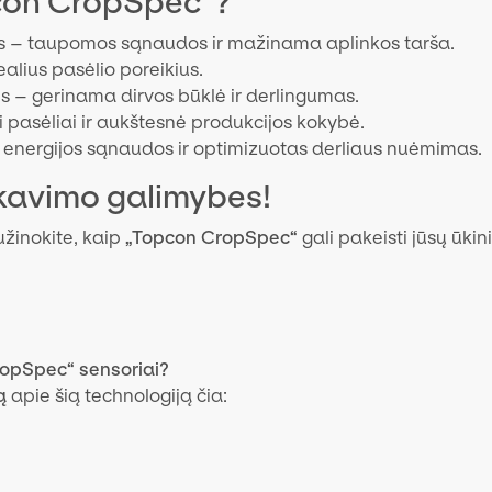
pcon CropSpec“?
os – taupomos sąnaudos ir mažinama aplinkos tarša.
ealius pasėlio poreikius.
s – gerinama dirvos būklė ir derlingumas.
pasėliai ir aukštesnė produkcijos kokybė.
energijos sąnaudos ir optimizuotas derliaus nuėmimas.
inkavimo galimybes!
užinokite, kaip
„Topcon CropSpec“
gali pakeisti jūsų ūki
ropSpec“ sensoriai?
ą
apie šią technologiją čia: