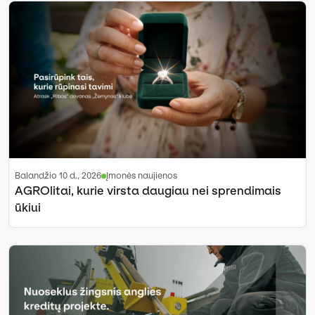
balandžio 10 d., 2026
Įmonės naujienos
AGROlitai, kurie virsta daugiau nei sprendimais
ūkiui