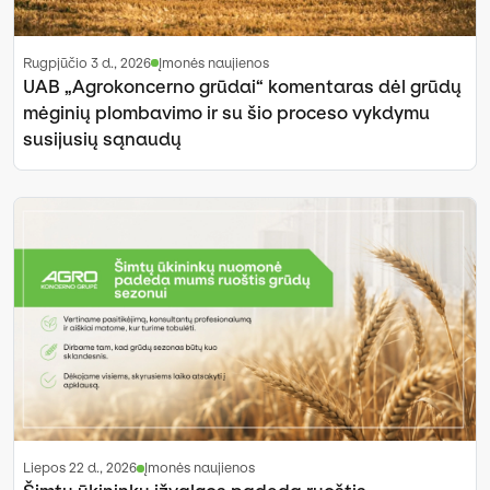
rugpjūčio 3 d., 2026
Įmonės naujienos
UAB „Agrokoncerno grūdai“ komentaras dėl grūdų
mėginių plombavimo ir su šio proceso vykdymu
susijusių sąnaudų
liepos 22 d., 2026
Įmonės naujienos