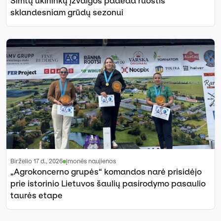
Šimtų ūkininkų įžvalgos padeda ruoštis
sklandesniam grūdų sezonui
birželio 17 d., 2026
Įmonės naujienos
„Agrokoncerno grupės“ komandos narė prisidėjo
prie istorinio Lietuvos šaulių pasirodymo pasaulio
taurės etape