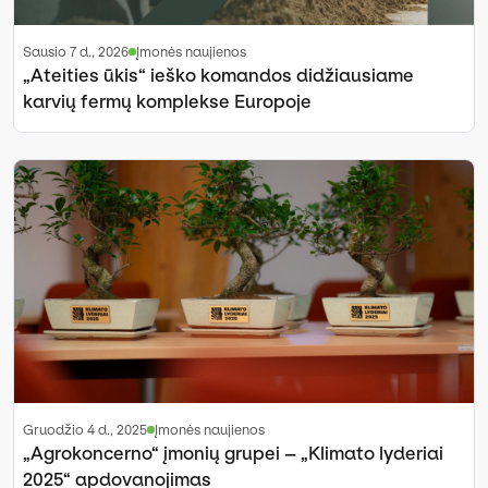
sausio 7 d., 2026
Įmonės naujienos
„Ateities ūkis“ ieško komandos didžiausiame
karvių fermų komplekse Europoje
gruodžio 4 d., 2025
Įmonės naujienos
„Agrokoncerno“ įmonių grupei – „Klimato lyderiai
2025“ apdovanojimas