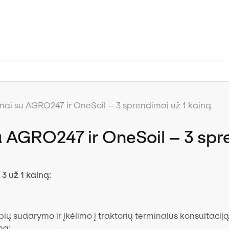
mai su AGRO247 ir OneSoil – 3 sprendimai už 1 kainą
u AGRO247 ir OneSoil – 3 spr
3 už 1 kainą:
ų sudarymo ir įkėlimo į traktorių terminalus konsultaciją
ną;