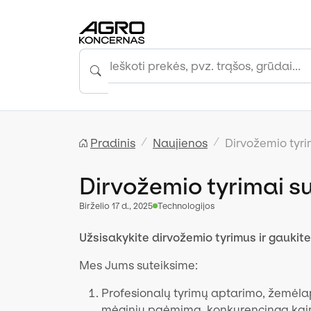
Pradinis
Naujienos
Dirvožemio tyri
Dirvožemio tyrimai s
birželio 17 d., 2025
Technologijos
Užsisakykite dirvožemio tyrimus ir gaukite 
Mes Jums suteiksime:
Profesionalų tyrimų aptarimo, žemėlapi
mėginių paėmimą, konkurencingą kai