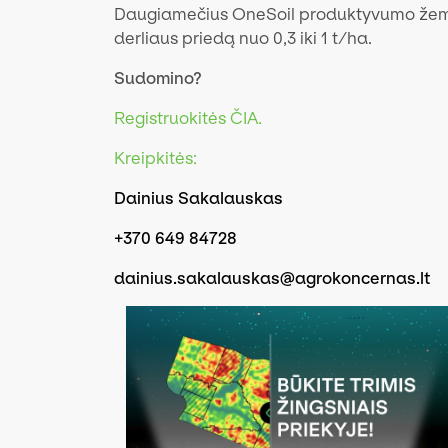
Daugiamečius OneSoil produktyvumo žemė
derliaus priedą nuo 0,3 iki 1 t/ha.
Sudomino?
Registruokitės ČIA.
Kreipkitės:
Dainius Sakalauskas
+370 649 84728
dainius.sakalauskas@agrokoncernas.lt