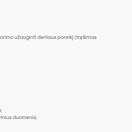
rimo užauginti derliaus poreikį (tręšimas
;
inius duomenis;