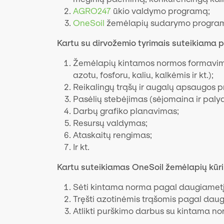
AGRO247
ūkio valdymo programą;
OneSoil
žemėlapių sudarymo progra
Kartu su dirvožemio tyrimais suteikiama 
Žemėlapių kintamos normos formavimas,
azotu, fosforu, kaliu, kalkėmis ir kt.);
Reikalingų trąšų ir augalų apsaugos 
Pasėlių stebėjimas (sėjomaina ir paly
Darbų grafiko planavimas;
Resursų valdymas;
Ataskaitų rengimas;
Ir kt.
Kartu suteikiamas OneSoil žemėlapių kūri
Sėti kintama norma pagal daugiametį 
Tręšti azotinėmis trąšomis pagal dau
Atlikti purškimo darbus su kintama no