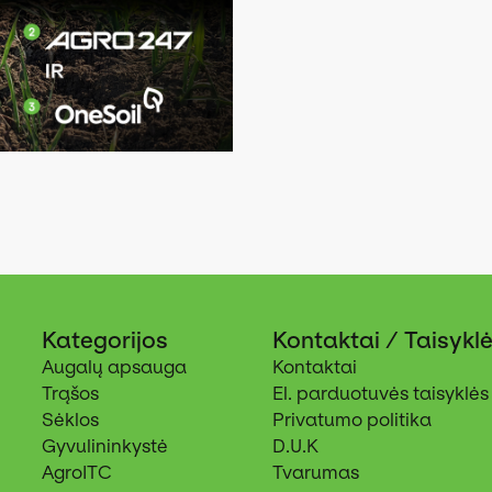
Kategorijos
Kontaktai / Taisykl
Augalų apsauga
Kontaktai
Trąšos
El. parduotuvės taisyklės
Sėklos
Privatumo politika
Gyvulininkystė
D.U.K
AgroITC
Tvarumas