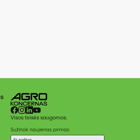
ės
Visos teisės saugomos.
Sužinok naujienas pirmas