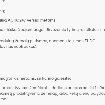
mą;
pilna AGRO247 versija metams:
 išskaičiuojant pagal dirvožemio tyrimų rezultatus ir no
produktų žurnalų pildymas, duomenų teikimas ŽŪDC;
dovinės nuotraukos);
mo įrankis metams, su kuriuo galėsite:
produktyvumo žemėlapį – derliaus priedas net iki 1 t/ha
giametį produktyvumo žemėlapį arba kelių dienų palydov
rma.