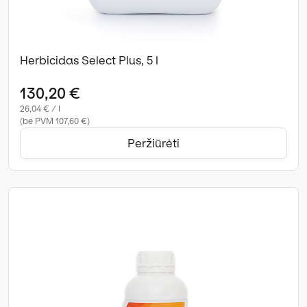
Herbicidas Select Plus, 5 l
130,20 €
26,04 € / l
(be PVM 107,60 €)
Peržiūrėti