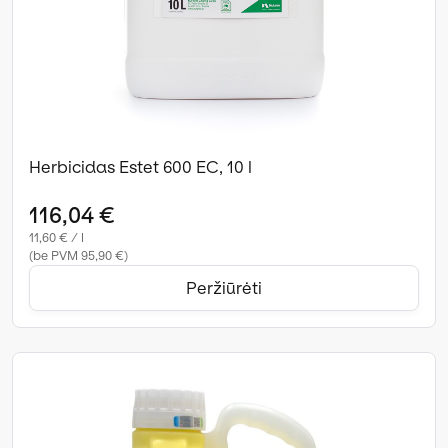
Herbicidas Estet 600 EC, 10 l
116,04 €
11,60 € / l
(be PVM 95,90 €)
Peržiūrėti