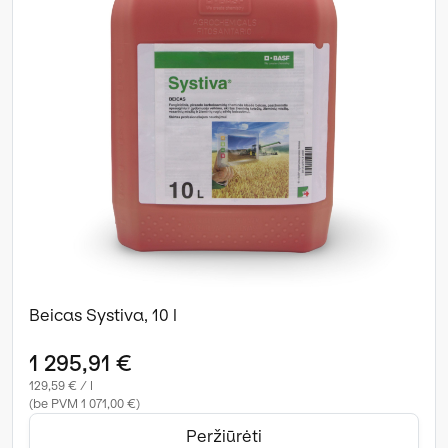
Beicas Systiva, 10 l
1 295,91 €
129,59 € / l
(be PVM 1 071,00 €)
Peržiūrėti