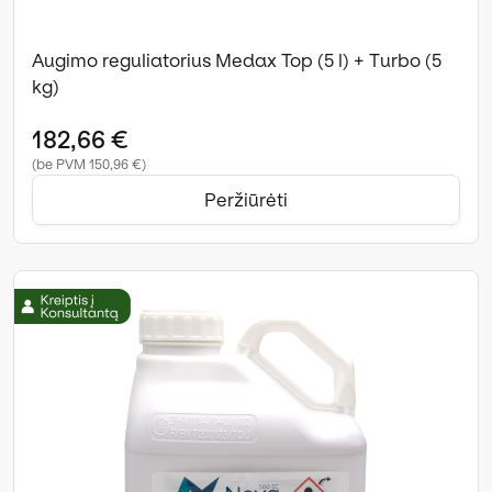
Augimo reguliatorius Medax Top (5 l) + Turbo (5
kg)
182,66 €
(be PVM 150,96 €)
Peržiūrėti