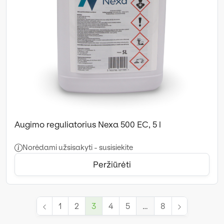
Augimo reguliatorius Nexa 500 EC, 5 l
Norėdami užsisakyti - susisiekite
Peržiūrėti
1
2
3
4
5
…
8