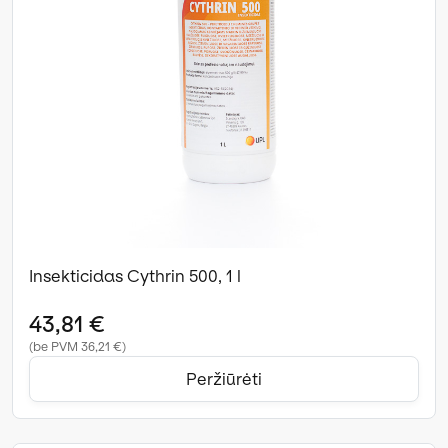
Insekticidas Cythrin 500, 1 l
43,81 €
(be PVM 36,21 €)
Peržiūrėti