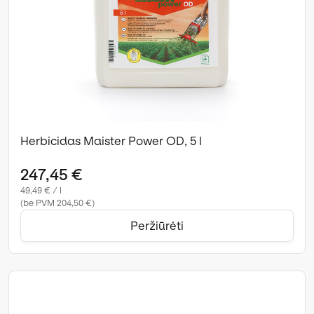
Herbicidas Maister Power OD, 5 l
247,45 €
49,49 € / l
(be PVM 204,50 €)
Peržiūrėti