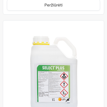
Peržiūrėti