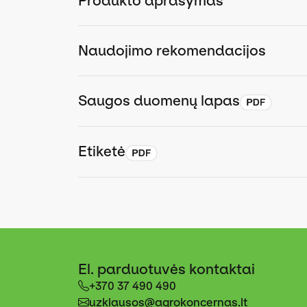
Produkto aprašymas
Naudojimo rekomendacijos
Saugos duomenų lapas
Etiketė
El. parduotuvės kontaktai
+370 37 490 490
uzklausos@agrokoncernas.lt