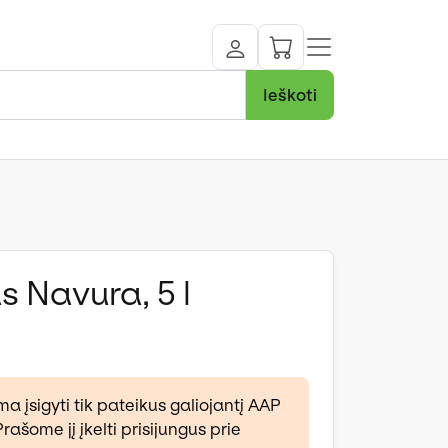
Ieškoti
s Navura, 5 l
ma įsigyti tik pateikus galiojantį AAP
ašome jį įkelti prisijungus prie