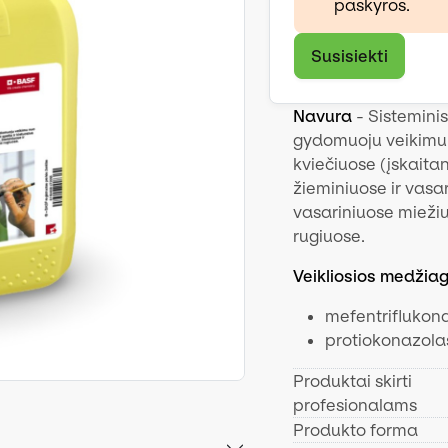
paskyros.
Susisiekti
Navura
- Sistemini
gydomuoju veikimu n
kviečiuose (įskaitan
žieminiuose ir vasar
vasariniuose miežiu
rugiuose.
Veikliosios medžia
​mefentriflukona
protiokonazolas
Produktai skirti
profesionalams
Produkto forma