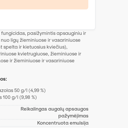
s fungicidas, pasižymintis apsauginiu ir
uo ligų žieminiuose ir vasariniuose
t spelta ir kietuosius kviečius),
iniuose kvietrugiuose, žieminiuose ir
ose ir žieminiuose ir vasariniuose
gos:
zolas 50 g/l (4,99 %)
 100 g/l (9,98 %)
Reikalingas augalų apsaugos
pažymėjimas
Koncentruota emulsija