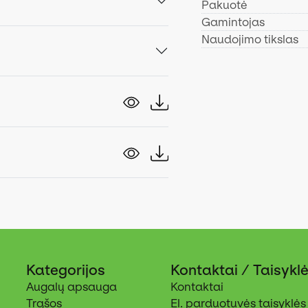
Pakuotė
Gamintojas
Naudojimo tikslas
Kategorijos
Kontaktai / Taisykl
Augalų apsauga
Kontaktai
Trąšos
El. parduotuvės taisyklės