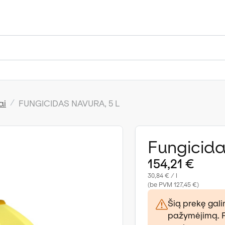
ai
FUNGICIDAS NAVURA, 5 L
Fungicida
154,21 €
30,84 € / l
(be PVM 127,45 €)
Šią prekę gali
pažymėjimą. Pr