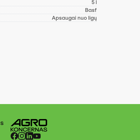
5 l
Basf
Apsaugai nuo ligų
ės