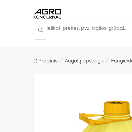
Pradinis
Augalų apsauga
Fungicid