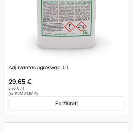
Adjuvantas Agroswap, 5 l
29,65 €
5,93 € / l
(be PVM 24,50 €)
Peržiūrėti