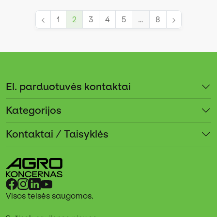
1
2
3
4
5
…
8
El. parduotuvės kontaktai
Kategorijos
Kontaktai / Taisyklės
Visos teisės saugomos.