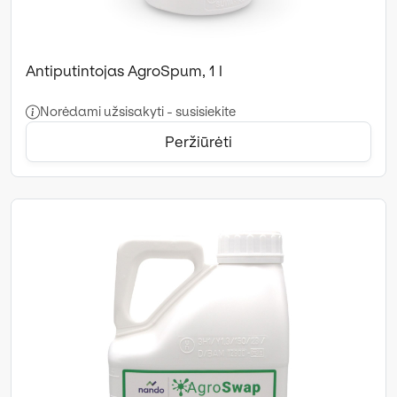
Antiputintojas AgroSpum, 1 l
Norėdami užsisakyti - susisiekite
Peržiūrėti