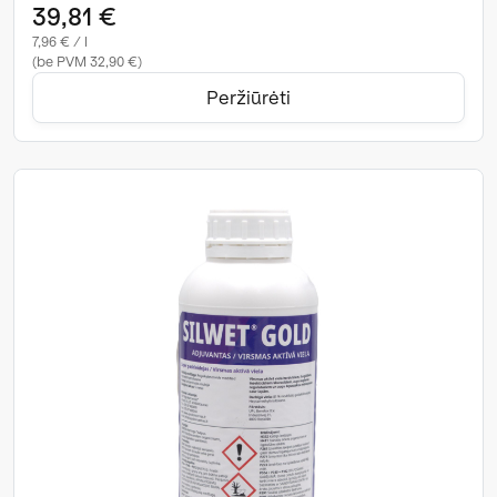
39,81 €
7,96 € / l
(be PVM 32,90 €)
Peržiūrėti