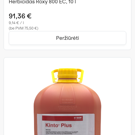
Herbicidas Roxy 800 EC, 10 l
91,36 €
9,14 € / l
(be PVM 75,50 €)
Peržiūrėti