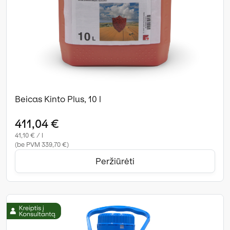
Beicas Kinto Plus, 10 l
411,04 €
41,10 € / l
(be PVM 339,70 €)
Peržiūrėti