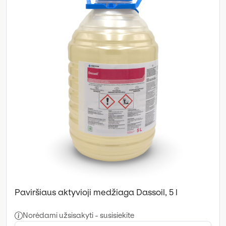
Paviršiaus aktyvioji medžiaga Dassoil, 5 l
Norėdami užsisakyti - susisiekite