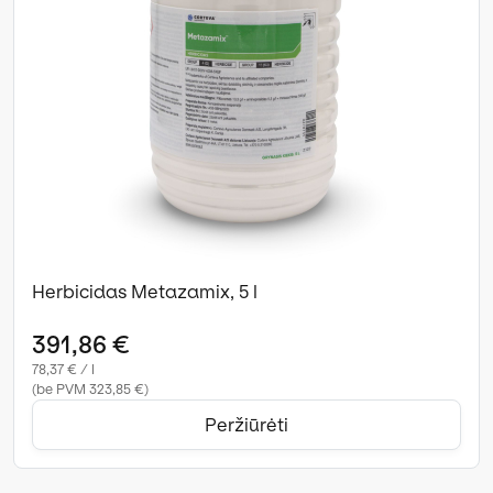
Herbicidas Metazamix, 5 l
391,86 €
78,37 € / l
(be PVM 323,85 €)
Peržiūrėti