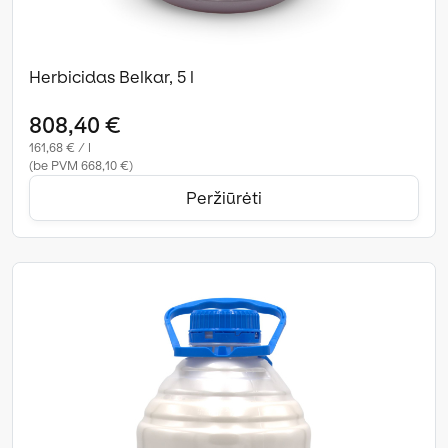
Herbicidas Belkar, 5 l
808,40 €
161,68 € / l
(be PVM 668,10 €)
Peržiūrėti