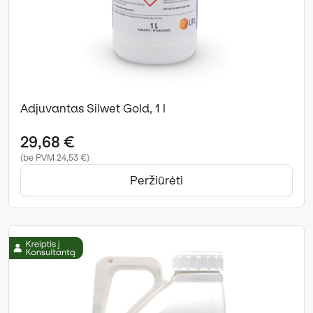
Adjuvantas Silwet Gold, 1 l
29,68 €
(be PVM 24,53 €)
Peržiūrėti