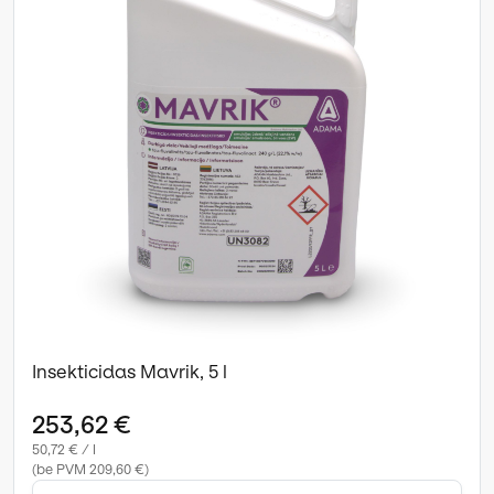
Insekticidas Mavrik, 5 l
253,62 €
50,72 € / l
(be PVM 209,60 €)