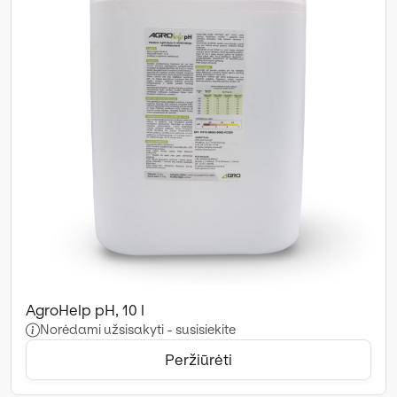
AgroHelp pH, 10 l
Norėdami užsisakyti - susisiekite
Peržiūrėti