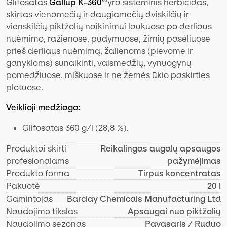
Glifosatas
Gallup K-360
yra sisteminis herbicidas,
skirtas vienamečių ir daugiamečių dviskilčių ir
vienskilčių piktžolių naikinimui laukuose po derliaus
nuėmimo, ražienose, pūdymuose, žirnių pasėliuose
prieš derliaus nuėmimą, žalienoms (pievome ir
ganykloms) sunaikinti, vaismedžių, vynuogynų
pomedžiuose, miškuose ir ne žemės ūkio paskirties
plotuose.
Veiklioji medžiaga:
Glifosatas 360 g/l (28,8 %).
Produktai skirti
Reikalingas augalų apsaugos
profesionalams
pažymėjimas
Produkto forma
Tirpus koncentratas
Pakuotė
20 l
Gamintojas
Barclay Chemicals Manufacturing Ltd
Naudojimo tikslas
Apsaugai nuo piktžolių
Naudojimo sezonas
Pavasaris / Ruduo