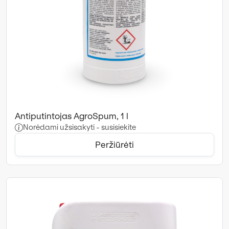
Antiputintojas AgroSpum, 1 l
Norėdami užsisakyti - susisiekite
Peržiūrėti