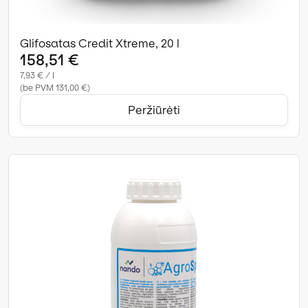
Glifosatas Credit Xtreme, 20 l
158,51 €
7,93 € / l
(be PVM 131,00 €)
Peržiūrėti