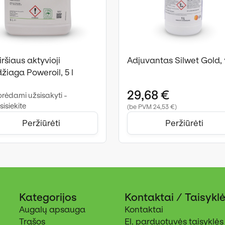
ršiaus aktyvioji
Adjuvantas Silwet Gold, 1
žiaga Poweroil, 5 l
29,68 €
rėdami užsisakyti -
sisiekite
(be PVM 24,53 €)
Peržiūrėti
Peržiūrėti
Kategorijos
Kontaktai / Taisykl
Augalų apsauga
Kontaktai
Trąšos
El. parduotuvės taisyklės