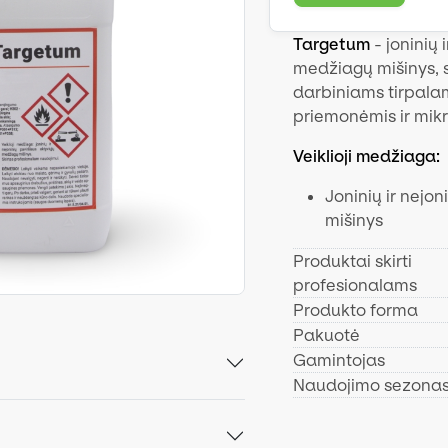
Targetum
- joninių 
medžiagų mišinys, s
darbiniams tirpala
priemonėmis ir mik
Veiklioji medžiaga:
Joninių ir nejo
mišinys
Produktai skirti
profesionalams
Produkto forma
Pakuotė
Gamintojas
Naudojimo sezona