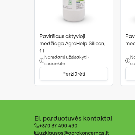
Paviršiaus aktyvioji
Pavi
medžiaga AgroHelp Silicon,
med
1 l
Norėdami užsisakyti -
No
susisiekite
su
Peržiūrėti
El. parduotuvės kontaktai
+370 37 490 490
uzklausos@agrokoncernas.lt