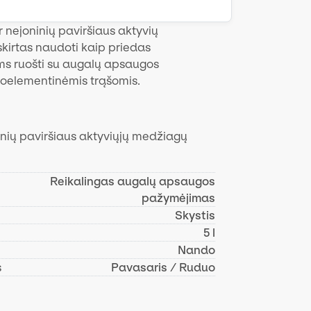
ir nejoninių paviršiaus aktyvių
kirtas naudoti kaip priedas
ms ruošti su augalų apsaugos
roelementinėmis trąšomis.
ninių paviršiaus aktyviųjų medžiagų
Reikalingas augalų apsaugos
pažymėjimas
Skystis
5 l
Nando
s
Pavasaris / Ruduo