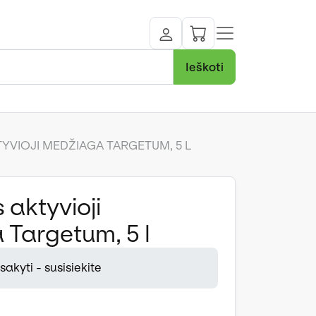
Ieškoti
TYVIOJI MEDŽIAGA TARGETUM, 5 L
 aktyvioji
Targetum, 5 l
akyti - susisiekite