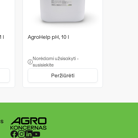
 l
AgroHelp pH, 10 l
Norėdami užsisakyti -
susisiekite
Peržiūrėti
ės