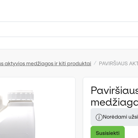
s aktyvios medžiagos ir kiti produktai
PAVIRŠIAUS AK
Paviršiaus
medžiaga 
Norėdami užsis
Susisiekti