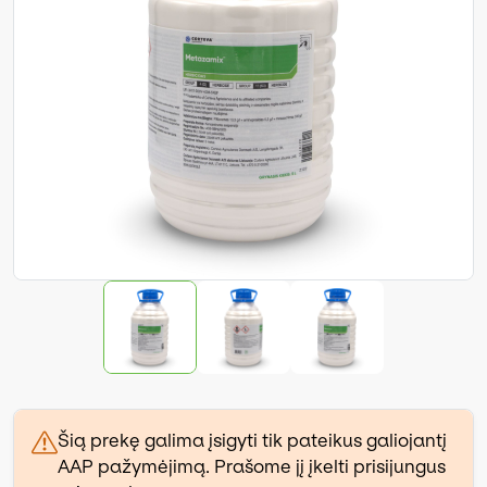
Šią prekę galima įsigyti tik pateikus galiojantį
AAP pažymėjimą. Prašome jį įkelti prisijungus