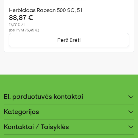
Herbicidas Rapsan 500 SC, 5 l
88,87 €
17,77 € / l
(be PVM 73,45 €)
Peržiūrėti
El. parduotuvės kontaktai
Kategorijos
Kontaktai / Taisyklės