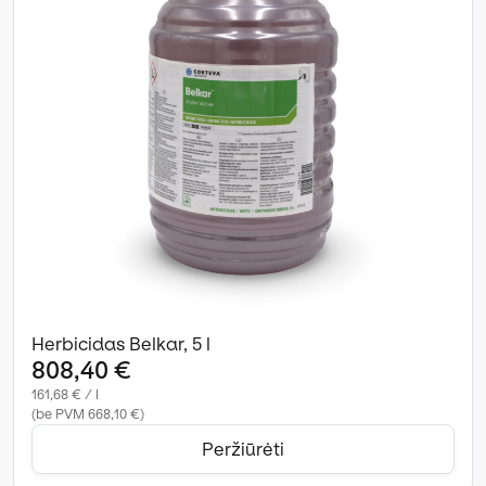
Herbicidas Belkar, 5 l
808,40 €
161,68 € / l
(be PVM 668,10 €)
Peržiūrėti