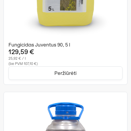
Fungicidas Juventus 90, 5 l
129,59 €
25,92 € / l
(be PVM 107,10 €)
Peržiūrėti