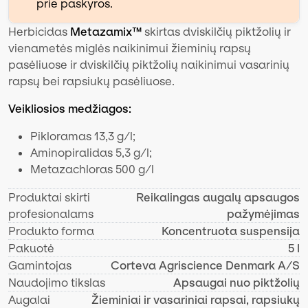
prie paskyros.
Herbicidas
Metazamix™
skirtas dviskilčių piktžolių ir
vienametės miglės naikinimui žieminių rapsų
pasėliuose ir dviskilčių piktžolių naikinimui vasarinių
rapsų bei rapsiukų pasėliuose.
Veikliosios medžiagos:
Pikloramas 13,3 g/l;
Aminopiralidas 5,3 g/l;
Metazachloras 500 g/l
Produktai skirti
Reikalingas augalų apsaugos
profesionalams
pažymėjimas
Produkto forma
Koncentruota suspensija
Pakuotė
5 l
Gamintojas
Corteva Agriscience Denmark A/S
Naudojimo tikslas
Apsaugai nuo piktžolių
Augalai
Žieminiai ir vasariniai rapsai, rapsiukų