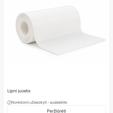
Lipni juosta
Norėdami užsisakyti - susisiekite
Peržiūrėti