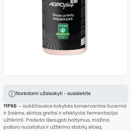
Norėdami užsisakyti - susisiekite
11P66
– aukščiausios kokybės konservantas liucernai
ir žolėms, skirtas greitai ir efektyviai fermentacijai
užtikrinti. Padeda išsaugoti baltymus, mažina
pašaro nuostolius ir užtikrina stabilų silosą.