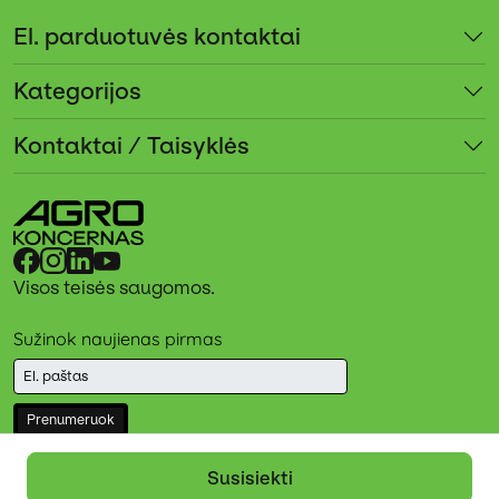
El. parduotuvės kontaktai
Kategorijos
Kontaktai / Taisyklės
Visos teisės saugomos.
Sužinok naujienas pirmas
Prenumeruok
Įvesdami savo el. paštą Jūs sutinkate, kad jūsų duomenys būtų
tvarkomi tiesioginės rinkodaros tikslu.
Susisiekti
Daugiau informacijos
Privatumo pranešime
.