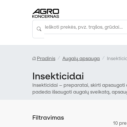
Pradinis
Augalų apsauga
Insektici
Insekticidai
Insekticidai – preparatai, skirti apsaugoti 
padeda išsaugoti augalų sveikatą, apsaugoti
Filtravimas
10 pr