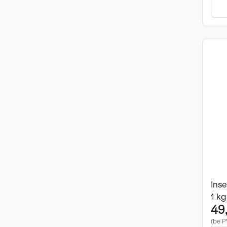
Ins
1 kg
49
(be P