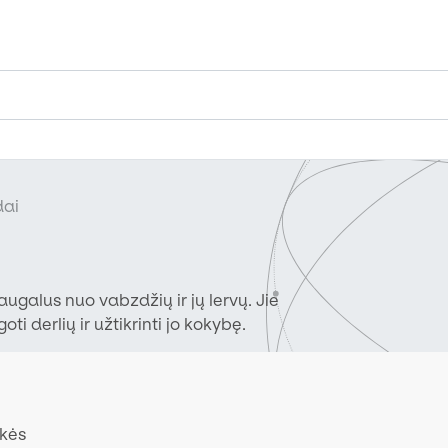
dai
augalus nuo vabzdžių ir jų lervų. Jie
 derlių ir užtikrinti jo kokybę.
ekės