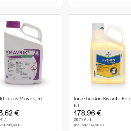
kticidas Mavrik, 5 l
Insekticidas Sivanto Ene
5 l
3,62 €
178,96 €
€ / l
35,79 € / l
VM 209,60 €)
(be PVM 147,90 €)