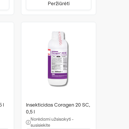
Peržiūrėti
 l
Insekticidas Coragen 20 SC,
0,5 l
Norėdami užsisakyti -
susisiekite