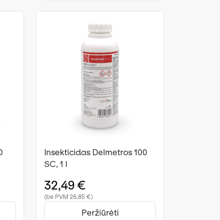
0
Insekticidas Delmetros 100
SC, 1 l
32,49 €
(be PVM 26,85 €)
Peržiūrėti