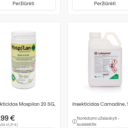
Peržiūrėti
Peržiūrėti
ekticidas Mospilan 20 SG,
Insekticidas Carnadine, 5
,99 €
Norėdami užsisakyti -
susisiekite
VM 41,31 €)