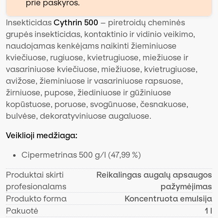
prie paskyros.
Insekticidas
Cythrin 500
– piretroidų cheminės
grupės insekticidas, kontaktinio ir vidinio veikimo,
naudojamas kenkėjams naikinti žieminiuose
kviečiuose, rugiuose, kvietrugiuose, miežiuose ir
vasariniuose kviečiuose, miežiuose, kvietrugiuose,
avižose, žieminiuose ir vasariniuose rapsuose,
žirniuose, pupose, žiediniuose ir gūžiniuose
kopūstuose, poruose, svogūnuose, česnakuose,
bulvėse, dekoratyviniuose augaluose.
Veiklioji medžiaga:
Cipermetrinas 500 g/l (47,99 %)
Produktai skirti
Reikalingas augalų apsaugos
profesionalams
pažymėjimas
Produkto forma
Koncentruota emulsija
Pakuotė
1 l