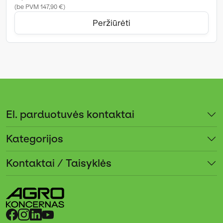
(be PVM 147,90 €)
Peržiūrėti
El. parduotuvės kontaktai
Kategorijos
Kontaktai / Taisyklės