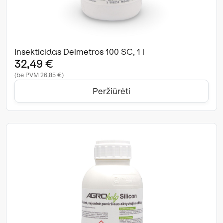
Insekticidas Delmetros 100 SC, 1 l
32,49 €
(be PVM 26,85 €)
Peržiūrėti