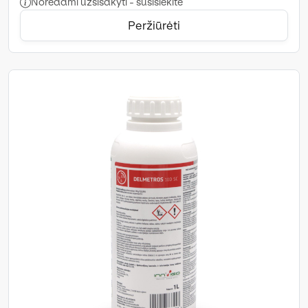
Norėdami užsisakyti - susisiekite
Peržiūrėti