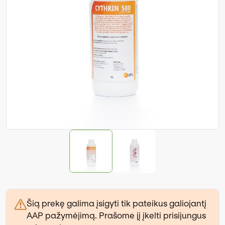
Šią prekę galima įsigyti tik pateikus galiojantį
AAP pažymėjimą. Prašome jį įkelti prisijungus