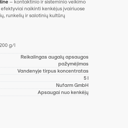
dine
– kontaktinio ir sisteminio veikimo
s efektyviai naikinti kenkėjus įvairiuose
ų, runkelių ir salotinių kultūrų
200 g/l
Reikalingas augalų apsaugos
pažymėjimas
Vandenyje tirpus koncentratas
5 l
Nufarm GmbH
Apsaugai nuo kenkėjų