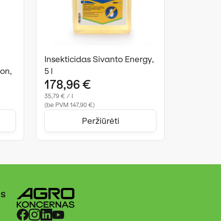
Insekticidas Sivanto Energy,
on,
5 l
178,96 €
35,79 € / l
(be PVM 147,90 €)
Peržiūrėti
ės