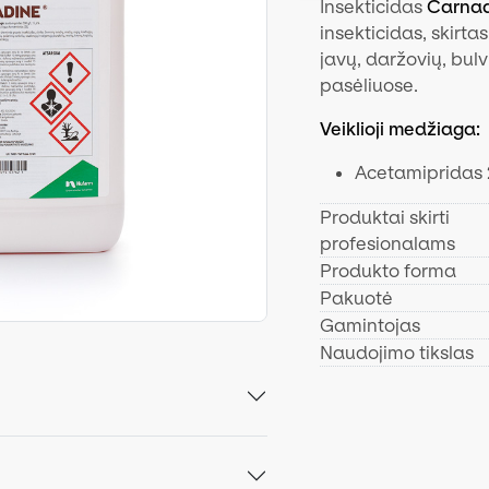
Insekticidas
Carna
insekticidas, skirta
javų, daržovių, bulvi
pasėliuose.
Veiklioji medžiaga:
Acetamipridas 
Produktai skirti
profesionalams
Produkto forma
Pakuotė
Gamintojas
Naudojimo tikslas