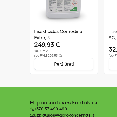
Insekticidas Carnadine
Ins
Extra, 5 l
SC, 
249,93 €
32
49,99 € / l
(be PVM 206,55 €)
(be P
Peržiūrėti
El. parduotuvės kontaktai
+370 37 490 490
uzklausos@agrokoncernas.lt