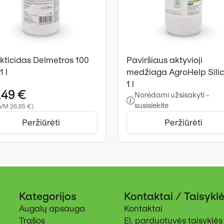
ekticidas Delmetros 100
Paviršiaus aktyvioji
1 l
medžiaga AgroHelp Silic
1 l
,49 €
Norėdami užsisakyti -
susisiekite
VM 26,85 €)
Peržiūrėti
Peržiūrėti
Kategorijos
Kontaktai / Taisykl
Augalų apsauga
Kontaktai
Trąšos
El. parduotuvės taisyklės