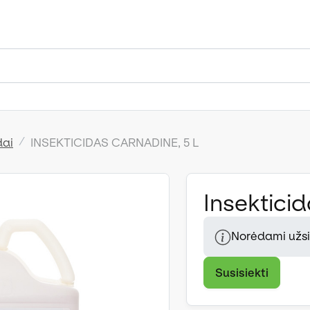
dai
INSEKTICIDAS CARNADINE, 5 L
Insekticid
Norėdami užsis
Susisiekti