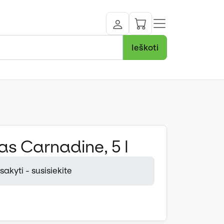
Ieškoti
as Carnadine, 5 l
akyti - susisiekite