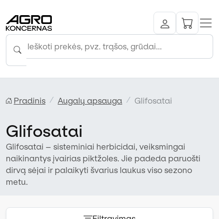
Pradinis
Augalų apsauga
Glifosatai
Glifosatai
Glifosatai – sisteminiai herbicidai, veiksmingai
naikinantys įvairias piktžoles. Jie padeda paruošti
dirvą sėjai ir palaikyti švarius laukus viso sezono
metu.
Filtravimas