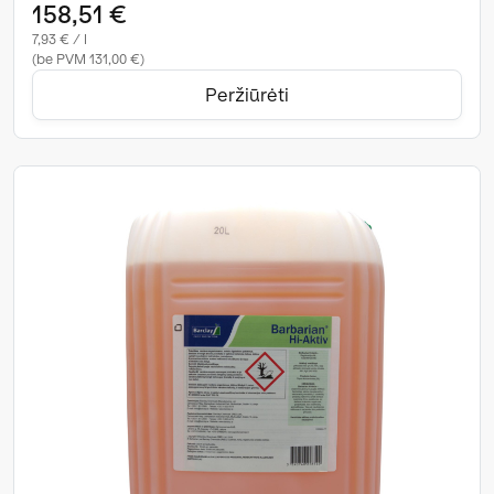
158,51 €
7,93 € / l
(be PVM 131,00 €)
Peržiūrėti