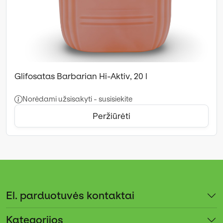
Glifosatas Barbarian Hi-Aktiv, 20 l
Norėdami užsisakyti - susisiekite
Peržiūrėti
El. parduotuvės kontaktai
Kategorijos