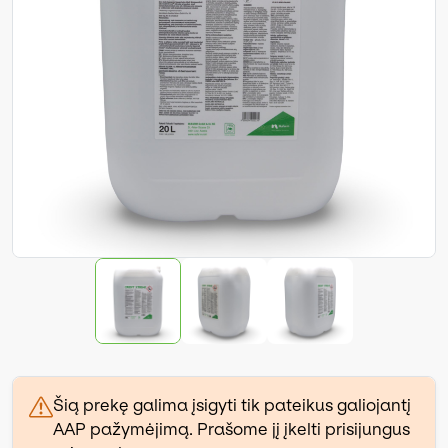
Šią prekę galima įsigyti tik pateikus galiojantį
AAP pažymėjimą. Prašome jį įkelti prisijungus