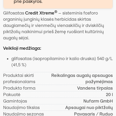
prie paskyros.
®
Glifosatas
Credit Xtreme
– sisteminis fosforo
organinių junginių klasės herbicidas skirtas
daugiamečių ir vienmečių vienaskilčių ir dviskilčių
piktžolių naikinimui prieš žemę ruošiant kultūrinių
augalų sėjai.
Veiklioji medžiaga:
glifosatas (isopropilamino ir kalio druska) 540 g/L
(41,5 %)
Produktai skirti
Reikalingas augalų apsaugos
profesionalams
pažymėjimas
Produkto forma
Vandens tirpalas
Pakuotė
20 l
Gamintojas
Nufarm GmbH
Naudojimo tikslas
Apsaugai nuo piktžolių
Naudojimo sezonas
Pavasaris / Ruduo