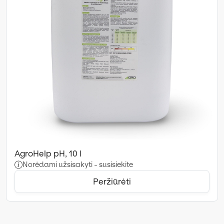
AgroHelp pH, 10 l
Norėdami užsisakyti - susisiekite
Peržiūrėti