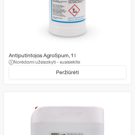
Antiputintojas AgroSpum, 1 l
Norėdami užsisakyti - susisiekite
Peržiūrėti