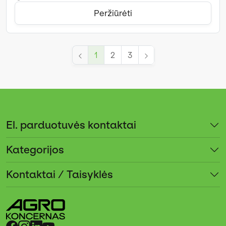
Peržiūrėti
1
2
3
El. parduotuvės kontaktai
Kategorijos
Kontaktai / Taisyklės