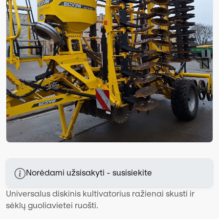
Norėdami užsisakyti - susisiekite
Universalus diskinis kultivatorius ražienai skusti ir
sėklų guoliavietei ruošti.