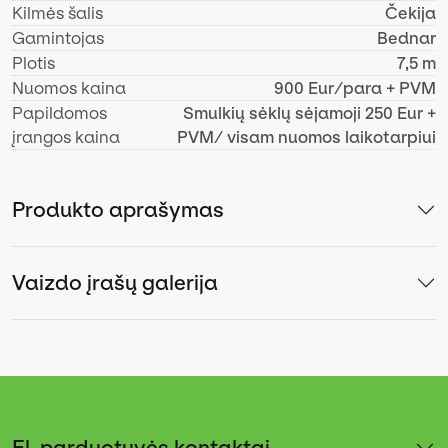
Kilmės šalis
Čekija
Gamintojas
Bednar
Plotis
7,5 m
Nuomos kaina
900 Eur/para + PVM
Papildomos
Smulkių sėklų sėjamoji 250 Eur +
įrangos kaina
PVM/ visam nuomos laikotarpiui
Produkto aprašymas
Vaizdo įrašų galerija