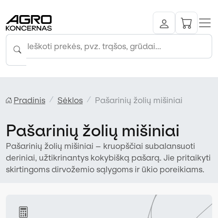
Pradinis
Sėklos
Pašarinių žolių mišiniai
Pašarinių žolių mišiniai
Pašarinių žolių mišiniai – kruopščiai subalansuoti
deriniai, užtikrinantys kokybišką pašarą. Jie pritaikyti
skirtingoms dirvožemio sąlygoms ir ūkio poreikiams.