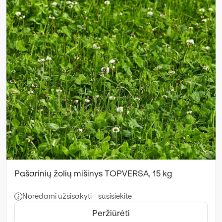
Pašarinių žolių mišinys TOPVERSA, 15 kg
Norėdami užsisakyti - susisiekite
Peržiūrėti