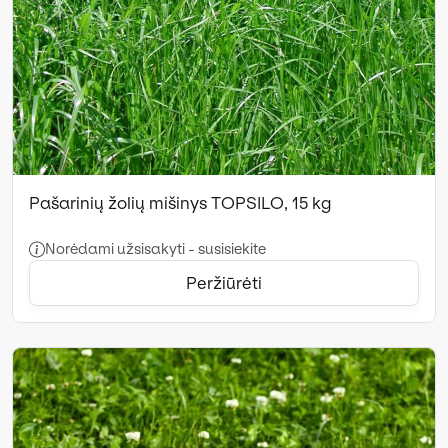
Pašarinių žolių mišinys TOPSILO, 15 kg
Norėdami užsisakyti - susisiekite
Peržiūrėti