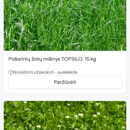
Pašarinių žolių mišinys TOPSILO, 15 kg
Norėdami užsisakyti - susisiekite
Peržiūrėti