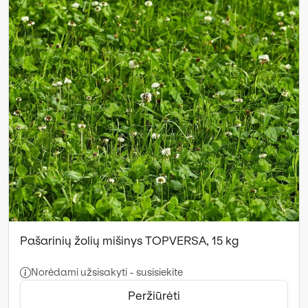
Pašarinių žolių mišinys TOPVERSA, 15 kg
Norėdami užsisakyti - susisiekite
Peržiūrėti