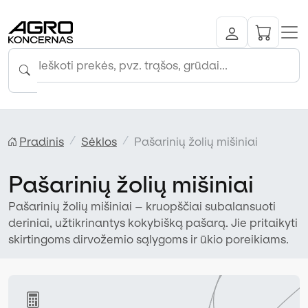
Pradinis
Sėklos
Pašarinių žolių mišiniai
Pašarinių žolių mišiniai
Pašarinių žolių mišiniai – kruopščiai subalansuoti
deriniai, užtikrinantys kokybišką pašarą. Jie pritaikyti
skirtingoms dirvožemio sąlygoms ir ūkio poreikiams.