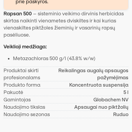
prie paskyros.
Rapsan 500
– sisteminio veikimo dirvinis herbicidas
skirtas naikinti vienametes dviskiltes ir kai kurias
vienaskiltes piktžoles žieminių ir vasarinių rapsų
pasėliuose.
Veiklioji medžiaga:
Metazachloras 500 g/l (43.8% w/w)
Produktai skirti
Reikalingas augalų apsaugos
profesionalams
pažymėjimas
Produkto forma
Koncentruota suspensija
Pakuotė
5 l
Gamintojas
Globachem NV
Naudojimo tikslas
Apsaugai nuo piktžolių
Naudojimo sezonas
Ruduo