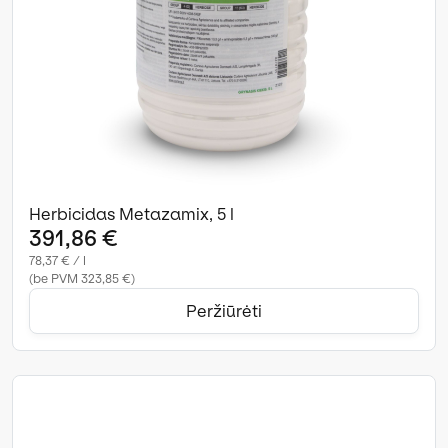
Herbicidas Metazamix, 5 l
391,86 €
78,37 € / l
(be PVM 323,85 €)
Peržiūrėti