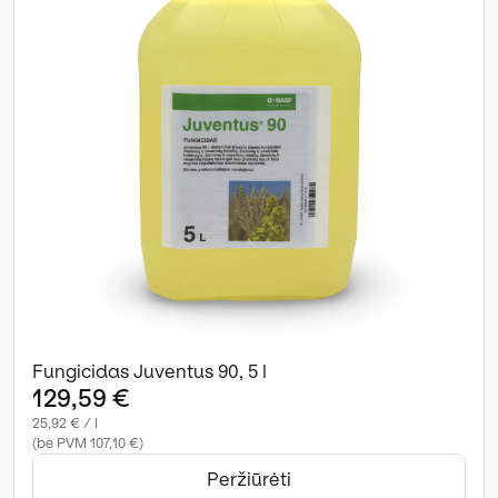
Fungicidas Juventus 90, 5 l
129,59 €
25,92 € / l
(be PVM 107,10 €)
Peržiūrėti