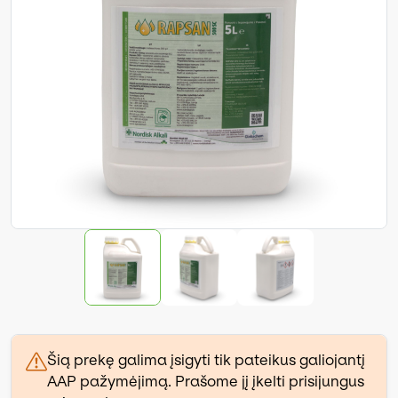
Šią prekę galima įsigyti tik pateikus galiojantį
AAP pažymėjimą. Prašome jį įkelti prisijungus