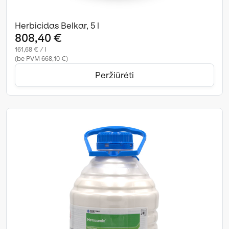
Herbicidas Belkar, 5 l
808,40 €
161,68 € / l
(be PVM 668,10 €)
Peržiūrėti