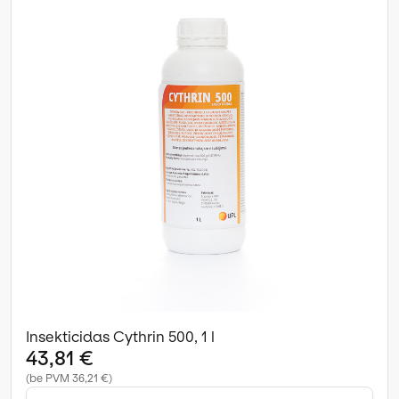
Insekticidas Cythrin 500, 1 l
43,81 €
(be PVM 36,21 €)