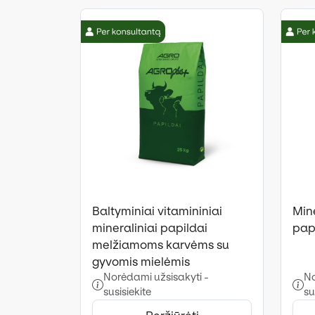
Baltyminiai vitamininiai
Mine
mineraliniai papildai
papi
melžiamoms karvėms su
gyvomis mielėmis
Norėdami užsisakyti -
No
susisiekite
su