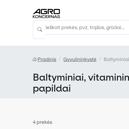
Pradinis
Gyvulininkystė
Baltyminiai
Baltyminiai, vitaminini
papildai
4 prekės