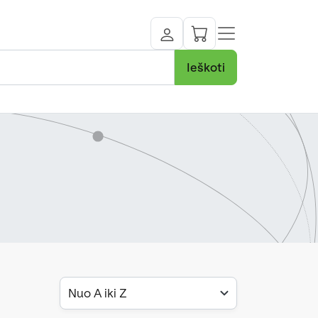
Ieškoti
Nuo A iki Z