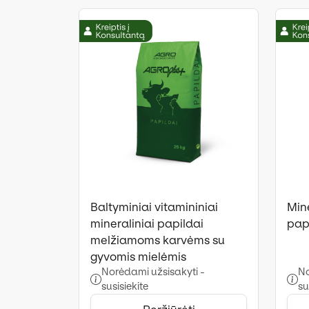
Baltyminiai vitamininiai
Mine
mineraliniai papildai
papi
melžiamoms karvėms su
gyvomis mielėmis
Norėdami užsisakyti -
No
susisiekite
su