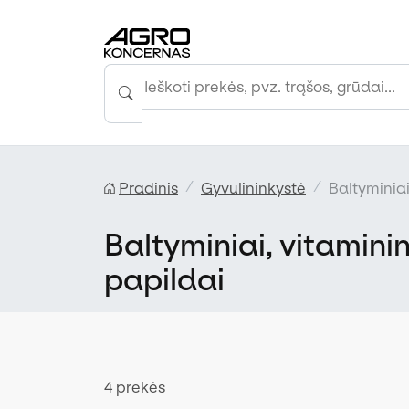
Pradinis
Gyvulininkystė
Baltyminiai
Baltyminiai, vitaminini
papildai
4 prekės