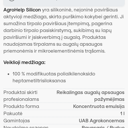
AgroHelp Silicon
yra silikoninė, nejoninė paviršiaus
aktyvioji medžiaga, skirta purškimo kokybei gerinti. Ji
sumažina tirpalo paviršiaus įtempimą, pagerina
darbinio tirpalo pasiskirstymą, sukibimą su lapų
paviršiumi ir įsiskverbimą į augalą. Produktas
naudojamas tirpalams su augalų apsaugos
priemonėmis ir mikroelementinėmis trąšomis.
Veiklioji medžiaga:
100 % modifikuotas polialkilenoksido
heptametiltrisiloksanas
Produktai skirti
Reikalingas augalų apsaugos
profesionalams
pažymėjimas
Produkto forma
Koncentruota emulsija
Pakuotė
1 l
Gamintojas
UAB Agrokoncernas
Naudojimo sezonas
Pavasaris / Ruduo