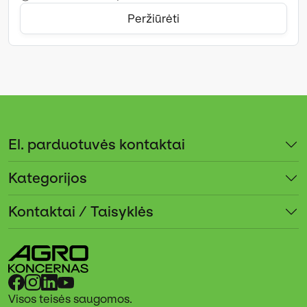
Peržiūrėti
El. parduotuvės kontaktai
Kategorijos
Kontaktai / Taisyklės
Visos teisės saugomos.