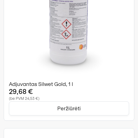
Adjuvantas Silwet Gold, 1 l
29,68 €
(be PVM 24,53 €)
Peržiūrėti