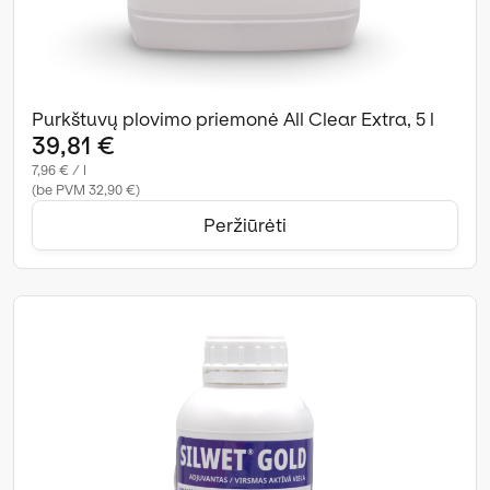
Purkštuvų plovimo priemonė All Clear Extra, 5 l
39,81 €
7,96 € / l
(be PVM 32,90 €)
Peržiūrėti