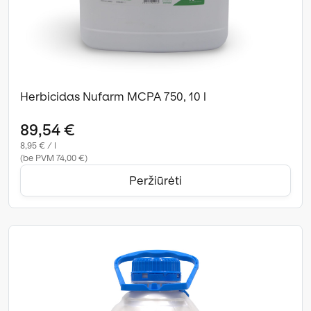
Herbicidas Nufarm MCPA 750, 10 l
89,54 €
8,95 € / l
(be PVM 74,00 €)
Peržiūrėti