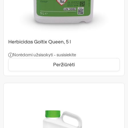
Herbicidas Goltix Queen, 5 l
Norėdami užsisakyti - susisiekite
Peržiūrėti