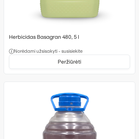
Herbicidas Basagran 480, 5 l
Norėdami užsisakyti - susisiekite
Peržiūrėti