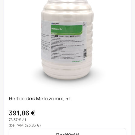
Herbicidas Metazamix, 5 l
391,86 €
78,37 € / l
(be PVM 323,85 €)
Peržiūrėti