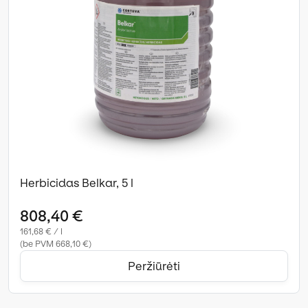
Herbicidas Belkar, 5 l
808,40 €
161,68 € / l
(be PVM 668,10 €)
Peržiūrėti