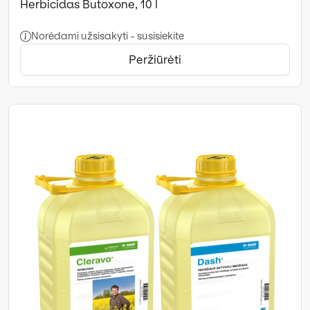
Herbicidas Butoxone, 10 l
Norėdami užsisakyti - susisiekite
Peržiūrėti