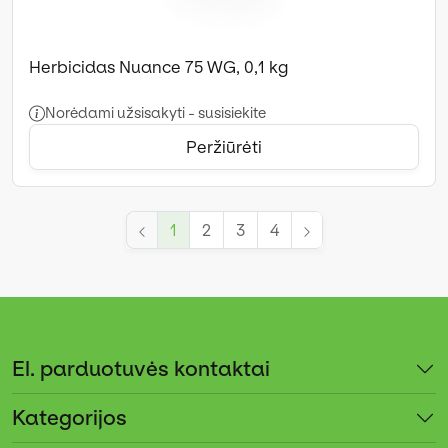
Herbicidas Nuance 75 WG, 0,1 kg
Norėdami užsisakyti - susisiekite
Peržiūrėti
1
2
3
4
El. parduotuvės kontaktai
Kategorijos