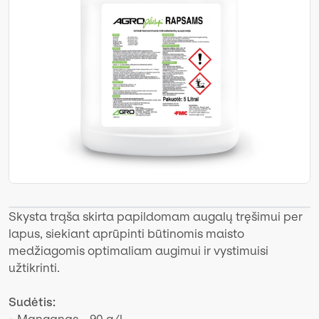
Skysta trąša skirta papildomam augalų tręšimui per
lapus, siekiant aprūpinti būtinomis maisto
medžiagomis optimaliam augimui ir vystimuisi
užtikrinti.
Sudėtis: