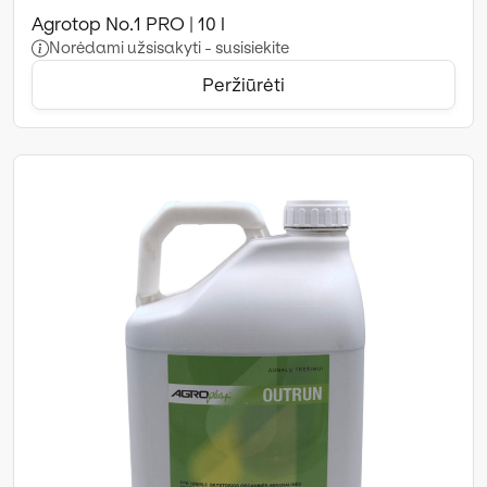
Agrotop No.1 PRO | 10 l
Norėdami užsisakyti - susisiekite
Peržiūrėti