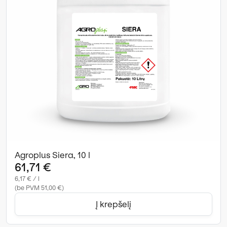
Agroplus Siera, 10 l
61,71 €
6,17 € / l
(be PVM 51,00 €)
Į krepšelį