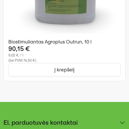
Biostimuliantas Agroplus Outrun, 10 l
90,15 €
9,02 € / l
(be PVM 74,50 €)
Į krepšelį
El. parduotuvės kontaktai