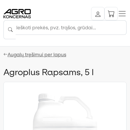
Augalų tręšimui per lapus
Agroplus Rapsams, 5 l