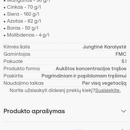
• Manganas - 90 g/l
• Cinkas - 70 g/l
• Siera - 160 g/l
• Azotas - 82 g/l
• Boras - 50 g/l
• Molibdenas - 4 g/l
Kilmės šalis
Jungtinė Karalystė
Gamintojas
FMC
Pakuotė
5 l
Produkto forma
Aukštos koncentracijos trąšos
Paskirtis
Pagrindiniam ir papildomam tręšimui
Naudojimo laikas
Per visą vegetaciją
Norite užsisakyti didesnį prekių kiekį?
Susisiekite.
Produkto aprašymas