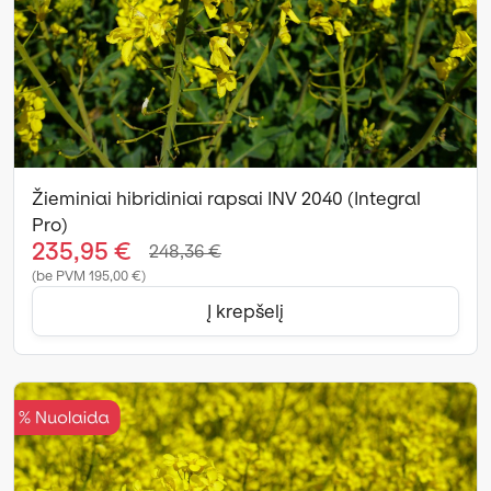
Žieminiai hibridiniai rapsai INV 2040 (Integral
Pro)
235,95 €
248,36 €
(be PVM 195,00 €)
Į krepšelį