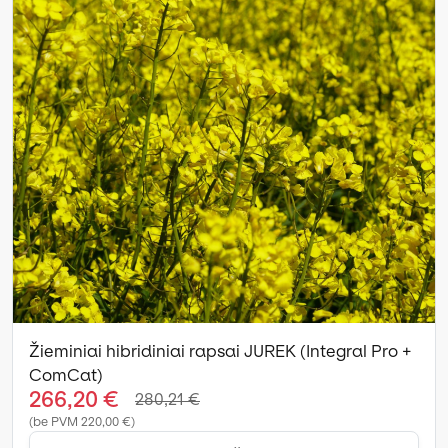
Žieminiai hibridiniai rapsai JUREK (Integral Pro +
ComCat)
266,20 €
280,21 €
(be PVM 220,00 €)