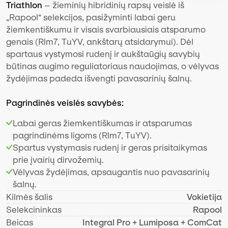
Triathlon
– žieminių hibridinių rapsų veislė iš
„Rapool“ selekcijos, pasižyminti labai geru
žiemkentiškumu ir visais svarbiausiais atsparumo
genais (Rlm7, TuYV, ankštarų atsidarymui). Dėl
spartaus vystymosi rudenį ir aukštaūgių savybių
būtinas augimo reguliatoriaus naudojimas, o vėlyvas
žydėjimas padeda išvengti pavasarinių šalnų.
Pagrindinės veislės savybės:
Labai geras žiemkentiškumas ir atsparumas
pagrindinėms ligoms (Rlm7, TuYV).
Spartus vystymasis rudenį ir geras prisitaikymas
prie įvairių dirvožemių.
Vėlyvas žydėjimas, apsaugantis nuo pavasarinių
šalnų.
Kilmės šalis
Vokietija
Selekcininkas
Rapool
Beicas
Integral Pro + Lumiposa + ComCat