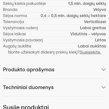
Sėklų kiekis pakuotėje
1,5 mln. daigių sėklų
Branda
Vėlyva
Sėjos norma
0,4 – 0,5 mln. daigių sėklų hektare
Tolerancija
Verticiliozei
Vystymasis rudenį
Labai greitas
Sėjos laikas
Vidutinis - vėlyvas
Vystymasis pavasarį
Lėtas
Augalų aukštis
Labai aukštas
Norite užsisakyti didesnį prekių kiekį?
Susisiekite.
Produkto aprašymas
Techniniai duomenys
Susiję produktai