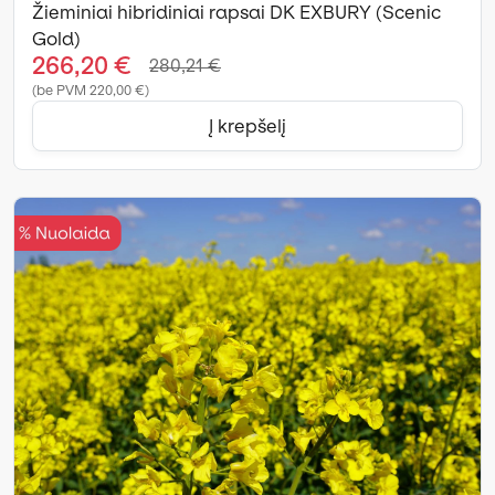
Žieminiai hibridiniai rapsai DK EXBURY (Scenic
Gold)
266,20 €
280,21 €
(be PVM 220,00 €)
Į krepšelį