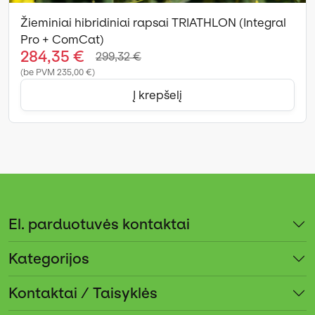
Žieminiai hibridiniai rapsai TRIATHLON (Integral
Pro + ComCat)
284,35 €
299,32 €
(be PVM 235,00 €)
Į krepšelį
El. parduotuvės kontaktai
Kategorijos
Kontaktai / Taisyklės