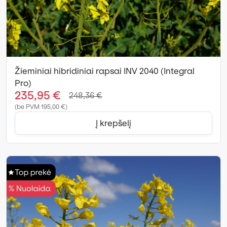
Žieminiai hibridiniai rapsai INV 2040 (Integral
Pro)
235,95 €
248,36 €
(be PVM 195,00 €)
Į krepšelį