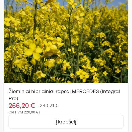
Žieminiai hibridiniai rapsai MERCEDES (Integral
Pro)
266,20 €
280,21 €
(be PVM 220,00 €)
Į krepšelį