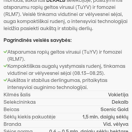
hibridas, sukurtas
DEKALB
selekcijoje, pasižymintis
atsparumu ropių geltos virusui (TuYV) ir fomozei
(RLM7). Veislė tinkama vidutinei ar vėlyvesnei sėjai,
auga kompaktiškai rudenį, o intensyviai technologijai
leidžia pasiekti aukštą ir stabilų derlių.
Pagrindinės veislės savybės:
Atsparumas ropių geltos virusui (TuYV) ir fomozei
(RLM7).
Kompaktiškas augalų vystymasis rudenį, tinkamas
vidutinei ar vėlyvesnei sėjai (08.13–08.25).
Aukštas ir stabilus derlingumas, pritaikytas
intensyviai auginimo technologijai.
Kilmės šalis
Vokietija
Selekcininkas
Dekalb
Beicas
Scenic Gold
Sėklų kiekis pakuotėje
1,5 mln. daigių sėklų
Branda
Vid. vėlyva
Sėjos norma
0,4 – 0,5 mln. daigių sėklų hektare