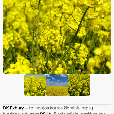
DK Exbury
– tai naujos kartos žieminių rapsų