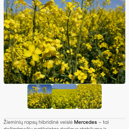
Žieminių rapsų hibridinė veislė
Mercedes
– tai