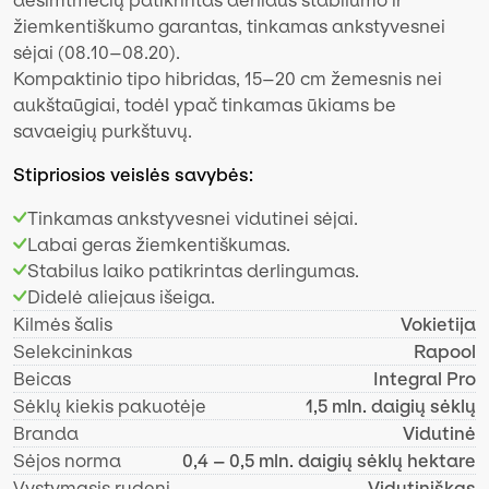
dešimtmečių patikrintas derliaus stabilumo ir
žiemkentiškumo garantas, tinkamas ankstyvesnei
sėjai (08.10–08.20).
Kompaktinio tipo hibridas, 15–20 cm žemesnis nei
aukštaūgiai, todėl ypač tinkamas ūkiams be
savaeigių purkštuvų.
Stipriosios veislės savybės:
Tinkamas ankstyvesnei vidutinei sėjai.
Labai geras žiemkentiškumas.
Stabilus laiko patikrintas derlingumas.
Didelė aliejaus išeiga.
Kilmės šalis
Vokietija
Selekcininkas
Rapool
Beicas
Integral Pro
Sėklų kiekis pakuotėje
1,5 mln. daigių sėklų
Branda
Vidutinė
Sėjos norma
0,4 – 0,5 mln. daigių sėklų hektare
Vystymasis rudenį
Vidutiniškas