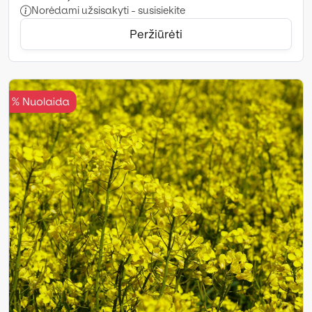
Norėdami užsisakyti - susisiekite
Peržiūrėti