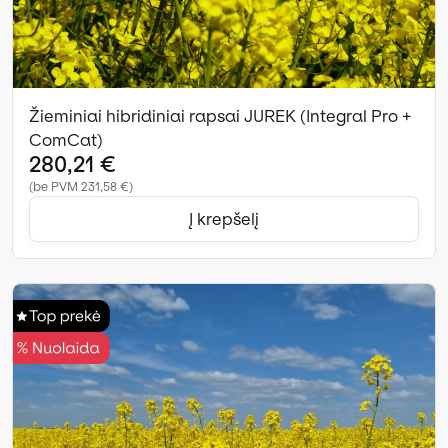
Žieminiai hibridiniai rapsai JUREK (Integral Pro +
ComCat)
280,21 €
(be PVM 231,58 €)
Į krepšelį