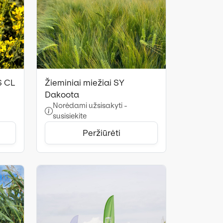
S CL
Žieminiai miežiai SY
Dakoota
Norėdami užsisakyti -
susisiekite
Peržiūrėti