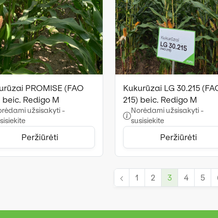
urūzai PROMISE (FAO
Kukurūzai LG 30.215 (FA
) beic. Redigo M
215) beic. Redigo M
rėdami užsisakyti -
Norėdami užsisakyti -
sisiekite
susisiekite
Peržiūrėti
Peržiūrėti
1
2
3
4
5