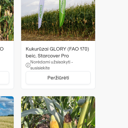
AO
Kukurūzai GLORY (FAO 170)
beic. Starcover Pro
Norėdami užsisakyti -
susisiekite
Peržiūrėti