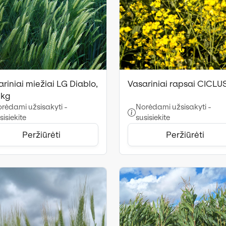
riniai miežiai LG Diablo,
Vasariniai rapsai CICLU
 kg
rėdami užsisakyti -
Norėdami užsisakyti -
sisiekite
susisiekite
Peržiūrėti
Peržiūrėti