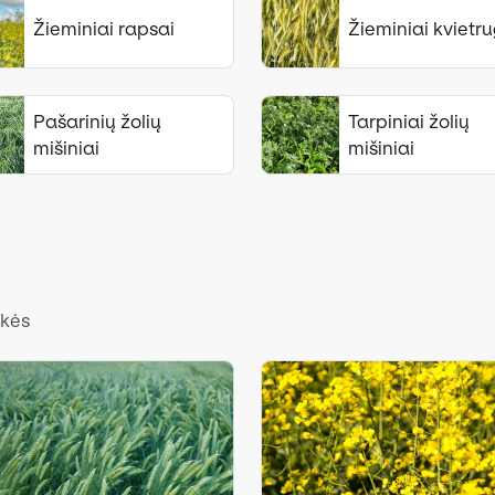
Žieminiai rapsai
Žieminiai kvietru
Pašarinių žolių
Tarpiniai žolių
mišiniai
mišiniai
ekės