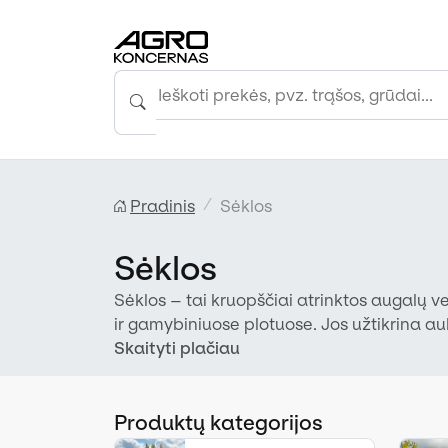
Pradinis
Sėklos
Sėklos
Sėklos – tai kruopščiai atrinktos augalų v
ir gamybiniuose plotuose. Jos užtikrina au
žiemkentiškumą.
Skaityti plačiau
Produktų kategorijos