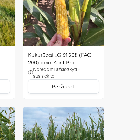
Kukurūzai LG 31.208 (FAO
200) beic. Korit Pro
Norėdami užsisakyti -
susisiekite
Peržiūrėti