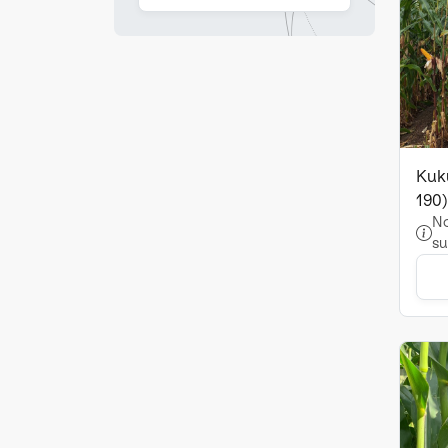
Kuk
190)
No
su