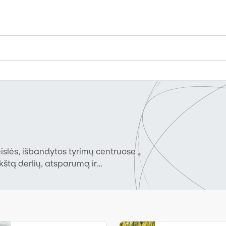
eislės, išbandytos tyrimų centruose
kštą derlių, atsparumą ir