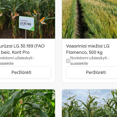
urūzai LG 30.189 (FAO
Vasariniai miežiai LG
 beic. Korit Pro
Flamenco, 500 kg
rėdami užsisakyti -
Norėdami užsisakyti -
sisiekite
susisiekite
Peržiūrėti
Peržiūrėti