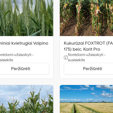
iniai kvietrugiai Volpino
Kukurūzai FOXTROT (F
175) beic. Korit Pro
rėdami užsisakyti -
Norėdami užsisakyti -
sisiekite
susisiekite
Peržiūrėti
Peržiūrėti