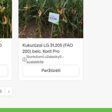
O
Kukurūzai LG 31.205 (FAO
200) beic. Korit Pro
Norėdami užsisakyti -
susisiekite
Peržiūrėti
6