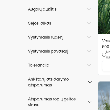
Augalų aukštis
Sėjos laikas
Vystymasis rudenį
Vasa
500
Vystymasis pavasarį
No
su
Tolerancija
Ankštarų atsidarymo
atsparumas
Atsparumas ropių geltos
virusui