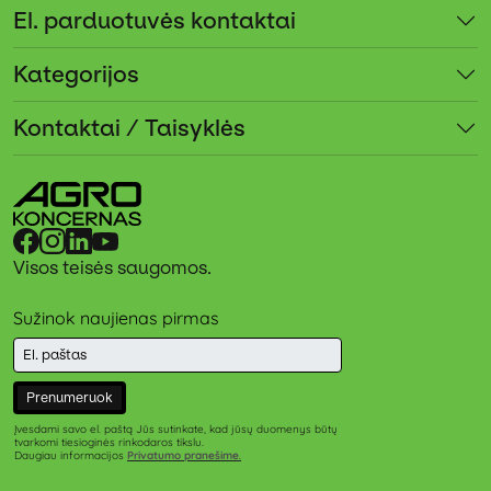
El. parduotuvės kontaktai
Kategorijos
Kontaktai / Taisyklės
Visos teisės saugomos.
Sužinok naujienas pirmas
Prenumeruok
Įvesdami savo el. paštą Jūs sutinkate, kad jūsų duomenys būtų
tvarkomi tiesioginės rinkodaros tikslu.
Daugiau informacijos
Privatumo pranešime
.