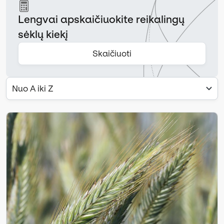
Lengvai apskaičiuokite reikalingų
sėklų kiekį
Skaičiuoti
Nuo A iki Z