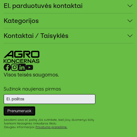
El. parduotuvės kontaktai
Kategorijos
Kontaktai / Taisyklės
Visos teisės saugomos.
Sužinok naujienas pirmas
Prenumeruok
Įvesdami savo el. paštą Jūs sutinkate, kad jūsų duomenys būtų
tvarkomi tiesioginės rinkodaros tikslu.
Daugiau informacijos
Privatumo pranešime
.