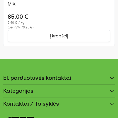
MIX
85,00 €
3,40 € / kg
(be PVM 70,25 €)
Į krepšelį
El. parduotuvės kontaktai
Kategorijos
Kontaktai / Taisyklės