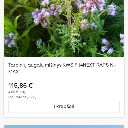
Tarpinių augalų mišinys KWS Fit4NEXT RAPS N-
MAX
115,86 €
4,63 € / kg
(be PVM 95,75 €)
Į krepšelį