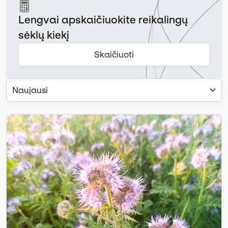
Lengvai apskaičiuokite reikalingų
sėklų kiekį
Skaičiuoti
Naujausi