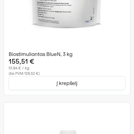
Biostimuliantas BlueN, 3 kg
155,51 €
51,84 € / kg
(be PVM 128,52 €)
Į krepšelį