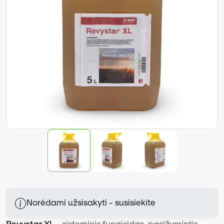
Norėdami užsisakyti - susisiekite
Revystar XL
- sisteminis fungicidas, pasižymintis