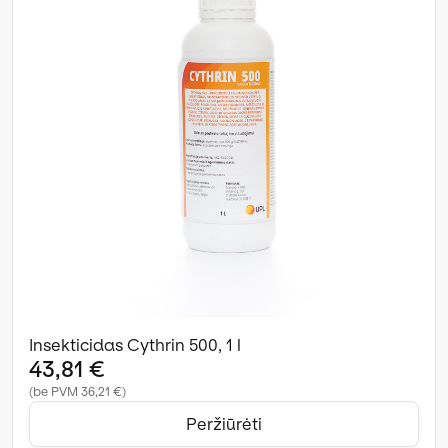
Insekticidas Cythrin 500, 1 l
43,81 €
(be PVM 36,21 €)
Peržiūrėti