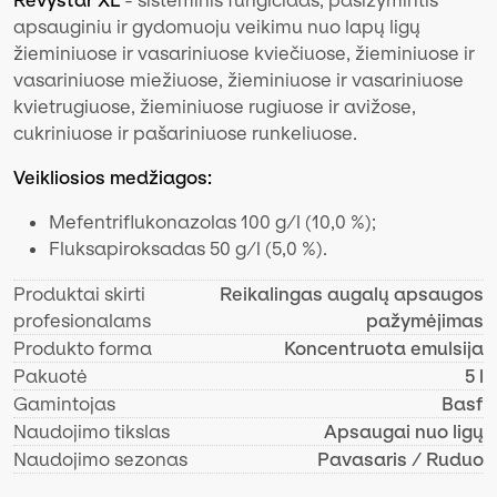
apsauginiu ir gydomuoju veikimu nuo lapų ligų
žieminiuose ir vasariniuose kviečiuose, žieminiuose ir
vasariniuose miežiuose, žieminiuose ir vasariniuose
kvietrugiuose, žieminiuose rugiuose ir avižose,
cukriniuose ir pašariniuose runkeliuose.
Veikliosios medžiagos:
Mefentriflukonazolas 100 g/l (10,0 %);
Fluksapiroksadas 50 g/l (5,0 %).
Produktai skirti
Reikalingas augalų apsaugos
profesionalams
pažymėjimas
Produkto forma
Koncentruota emulsija
Pakuotė
5 l
Gamintojas
Basf
Naudojimo tikslas
Apsaugai nuo ligų
Naudojimo sezonas
Pavasaris / Ruduo