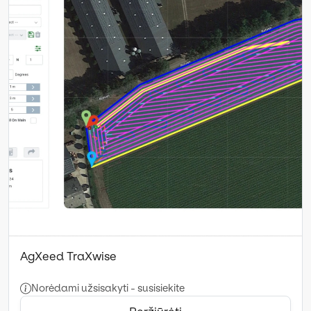
AgXeed TraXwise
Norėdami užsisakyti - susisiekite