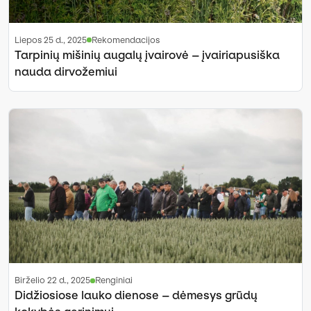
liepos 25 d., 2025
Rekomendacijos
Tarpinių mišinių augalų įvairovė – įvairiapusiška
nauda dirvožemiui
birželio 22 d., 2025
Renginiai
Didžiosiose lauko dienose – dėmesys grūdų