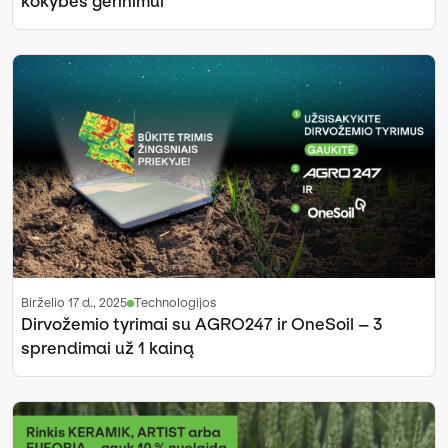
kokybės gerinimui
birželio 17 d., 2025
Technologijos
Dirvožemio tyrimai su AGRO247 ir OneSoil – 3
sprendimai už 1 kainą