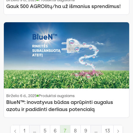
Gauk 500 AGROlitų/ha už išmanius sprendimus!
birželio 6 d., 2025
Produktai augalams
BlueN™: inovatyvus būdas aprūpinti augalus
azotu ir padidinti derliaus potencialą
1
…
5
6
7
8
9
…
13